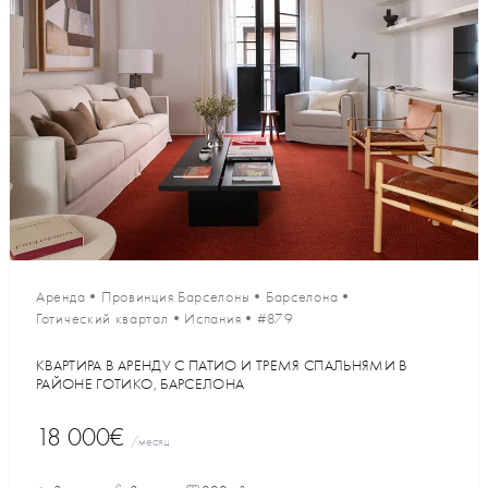
Аренда
•
Провинция Барселоны
•
Барселона
•
Готический квартал
•
Испания
•
#879
КВАРТИРА В АРЕНДУ С ПАТИО И ТРЕМЯ СПАЛЬНЯМИ В
РАЙОНЕ ГОТИКО, БАРСЕЛОНА
18 000€
/месяц