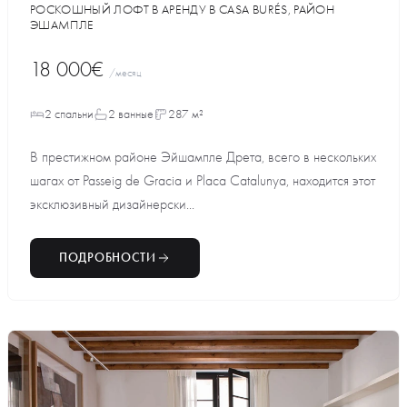
РОСКОШНЫЙ ЛОФТ В АРЕНДУ В CASA BURÉS, РАЙОН
ЭШАМПЛЕ
18 000€
/месяц
2 спальни
2 ванные
287 м²
В престижном районе Эйшампле Дрета, всего в нескольких
шагах от Passeig de Gracia и Placa Catalunya, находится этот
эксклюзивный дизайнерски...
ПОДРОБНОСТИ