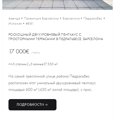
Аренда
•
Провинция Барселоны
•
Барселона
•
Педральбес
•
Испания
•
#881
РОСКОШНЫЙ ДВУХУРОВНЕВЫЙ ПЕНТХАУС С
ПРОСТОРНЫМИ ТЕРРАСАМИ В ПЕДРАЛЬБЕСЕ, БАРСЕЛОНА
17 000€
/месяц
5 спальни
5 ванные
550 м²
На самой престижной улице района Педральбес
расположен этот уникальный двухуровневый пентхаус
площадью 600 м² (450 м² жилой площади), с прос...
ПОДРОБНОСТИ