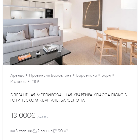
Аренда
•
Провинция Барселоны
•
Барселона
•
Борн
•
Испания
•
#891
ЭЛЕГАНТНАЯ МЕБЛИРОВАННАЯ КВАРТИРА КЛАССА ЛЮКС В
ГОТИЧЕСКОМ КВАРТАЛЕ, БАРСЕЛОНА
13 000€
/месяц
3 спальни
2 ванные
90 м²