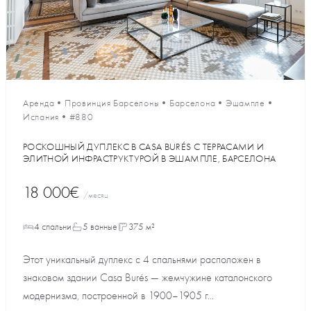
Аренда
•
Провинция Барселоны
•
Барселона
•
Эшампле
•
Испания
•
#880
РОСКОШНЫЙ ДУПЛЕКС В CASA BURÉS С ТЕРРАСАМИ И
ЭЛИТНОЙ ИНФРАСТРУКТУРОЙ В ЭШАМПЛЕ, БАРСЕЛОНА
18 000€
/месяц
4 спальни
5 ванные
375 м²
Этот уникальный дуплекс с 4 спальнями расположен в
знаковом здании Casa Burés — жемчужине каталонского
модернизма, построенной в 1900–1905 г...