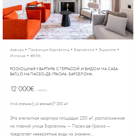
Аренда
•
Провинция Барселоны
•
Барселона
•
Эшампле
•
Испания
•
#896
РОСКОШНАЯ КВАРТИРА С ТЕРРАСОЙ И ВИДОМ НА CASA
BATLLÓ НА ПАСЕО-ДЕ-ГРАСИА, БАРСЕЛОНА
12 000€
/месяц
4 спальни
4 ванные
250 м²
Эта элегантная квартира площадью 250 м², расположенная
на главной улице Барселоны — Пасео-де-Грасиа —
предлагает невероятные виды на знамени...