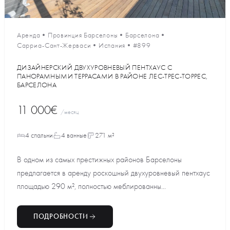
Аренда
•
Провинция Барселоны
•
Барселона
•
Сарриа-Сант-Жерваси
•
Испания
•
#899
ДИЗАЙНЕРСКИЙ ДВУХУРОВНЕВЫЙ ПЕНТХАУС С
ПАНОРАМНЫМИ ТЕРРАСАМИ В РАЙОНЕ ЛЕС-ТРЕС-ТОРРЕС,
БАРСЕЛОНА
11 000€
/месяц
4 спальни
4 ванные
271 м²
В одном из самых престижных районов Барселоны
предлагается в аренду роскошный двухуровневый пентхаус
площадью 290 м², полностью меблированны...
ПОДРОБНОСТИ