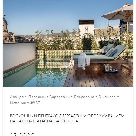
Аренда
•
Провинция Барселоны
•
Барселона
•
Эшампле
•
Испания
•
#887
РОСКОШНЫЙ ПЕНТХАУС С ТЕРРАСОЙ И ОБСЛУЖИВАНИЕМ
НА ПАСЕО-ДЕ-ГРАСИА, БАРСЕЛОНА
15 000€