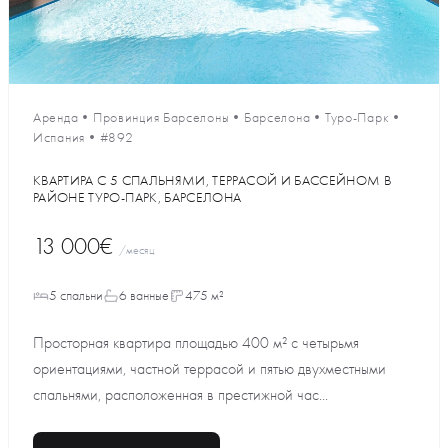
Аренда
•
Провинция Барселоны
•
Барселона
•
Туро-Парк
•
Испания
•
#892
КВАРТИРА С 5 СПАЛЬНЯМИ, ТЕРРАСОЙ И БАССЕЙНОМ В
РАЙОНЕ ТУРО-ПАРК, БАРСЕЛОНА
13 000€
/месяц
5 спальни
6 ванные
475 м²
Просторная квартира площадью 400 м² с четырьмя
ориентациями, частной террасой и пятью двухместными
спальнями, расположенная в престижной час...