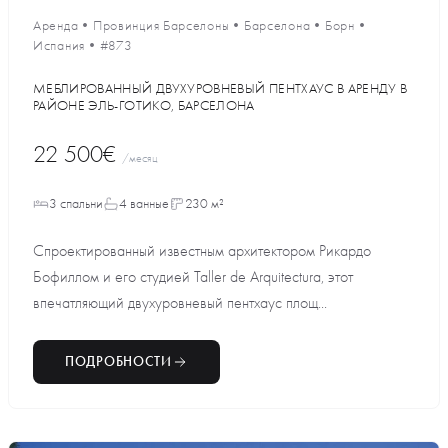
Аренда
•
Провинция Барселоны
•
Барселона
•
Борн
•
Испания
•
#873
МЕБЛИРОВАННЫЙ ДВУХУРОВНЕВЫЙ ПЕНТХАУС В АРЕНДУ В
РАЙОНЕ ЭЛЬ-ГОТИКО, БАРСЕЛОНА
22 500€
/месяц
3 спальни
4 ванные
230 м²
Спроектированный известным архитектором Рикардо
Бофиллом и его студией Taller de Arquitectura, этот
впечатляющий двухуровневый пентхаус площ...
ПОДРОБНОСТИ