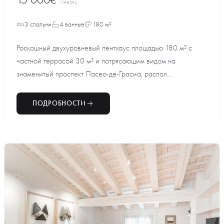
/месяц
3 спальни
4 ванные
180 м²
Роскошный двухуровневый пентхаус площадью 180 м² с
частной террасой 30 м² и потрясающим видом на
знаменитый проспект Пасео-де-Грасиа, распол...
ПОДРОБНОСТИ