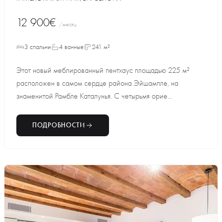
12 900€
/месяц
3 спальни
4 ванные
241 м²
Этот новый меблированный пентхаус площадью 225 м²
расположен в самом сердце района Эйшампле, на
знаменитой Рамбле Каталунья. С четырьмя орие...
ПОДРОБНОСТИ