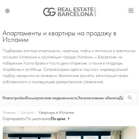
Апартаменты и квартиры на продажу в
Испании
Подбираем элитные апартаменты, квартиры, лофты и пентхаусы в престижных
локациях Каталонии и крупнейших городах Испании — Барселоне, на
побережьях Коста-Брава и Коста-дель-Маресме, а также в Мадриде,
Марбелье и на Ибице. Сопровождаем сделки под ключ: индивидуальный
подбор, юридическая проверка, безопасные расчёты, регистрация права
собственности и последующее доверительное управление.
Новостройки
Коммерческая недвижимость
Эксклюзивные объекты
Долгосроч
Главная
Каталог
Квартиры в Испании
Сортировать:
По умолчанию
По цене