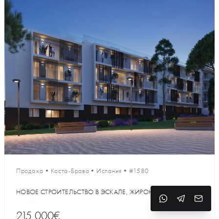
Продажа
•
Коста-Брава
•
Испания
•
#1580
НОВОЕ СТРОИТЕЛЬСТВО В ЭСКАЛЕ, ЖИРОНА
215 000€