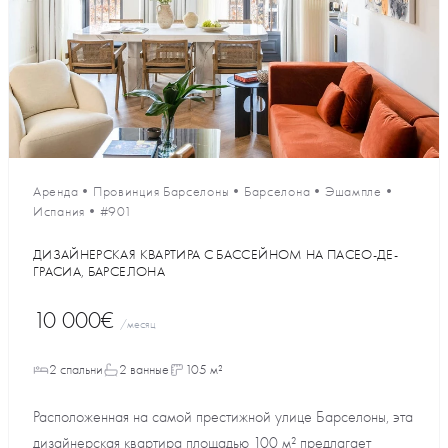
Аренда
•
Провинция Барселоны
•
Барселона
•
Эшампле
•
Испания
•
#901
ДИЗАЙНЕРСКАЯ КВАРТИРА С БАССЕЙНОМ НА ПАСЕО-ДЕ-
ГРАСИА, БАРСЕЛОНА
10 000€
/месяц
2 спальни
2 ванные
105 м²
Расположенная на самой престижной улице Барселоны, эта
дизайнерская квартира площадью 100 м² предлагает