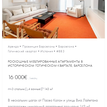
Аренда
•
Провинция Барселоны
•
Барселона
•
Готический квартал
•
Испания
•
#883
РОСКОШНЫЕ МЕБЛИРОВАННЫЕ АПАРТАМЕНТЫ В
ИСТОРИЧЕСКОМ ГОТИЧЕСКОМ КВАРТАЛЕ, БАРСЕЛОНА
16 000€
/месяц
3 спальни
4 ванные
143 м²
В нескольких шагах от Пасео Колон и улицы Виа Лайетана
расположен уникальный апартамент площадью 143 м²,