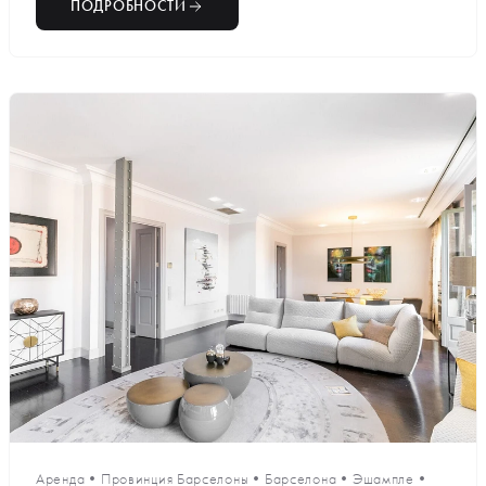
ПОДРОБНОСТИ
Аренда
•
Провинция Барселоны
•
Барселона
•
Эшампле
•