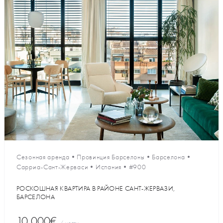
Сезонная аренда
•
Провинция Барселоны
•
Барселона
•
Сарриа-Сант-Жерваси
•
Испания
•
#900
РОСКОШНАЯ КВАРТИРА В РАЙОНЕ САНТ-ЖЕРВАЗИ,
БАРСЕЛОНА
10 000€
/ месяц