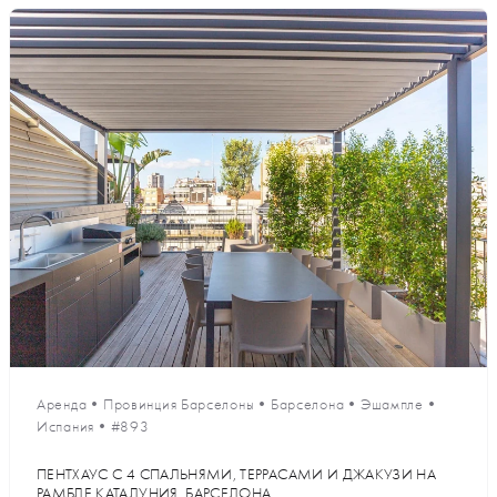
Аренда
•
Провинция Барселоны
•
Барселона
•
Эшампле
•
Испания
•
#893
ПЕНТХАУС С 4 СПАЛЬНЯМИ, ТЕРРАСАМИ И ДЖАКУЗИ НА
РАМБЛЕ КАТАЛУНИЯ, БАРСЕЛОНА