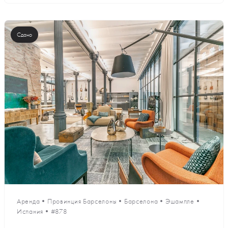
Сдано
Аренда
•
Провинция Барселоны
•
Барселона
•
Эшампле
•
Испания
•
#878