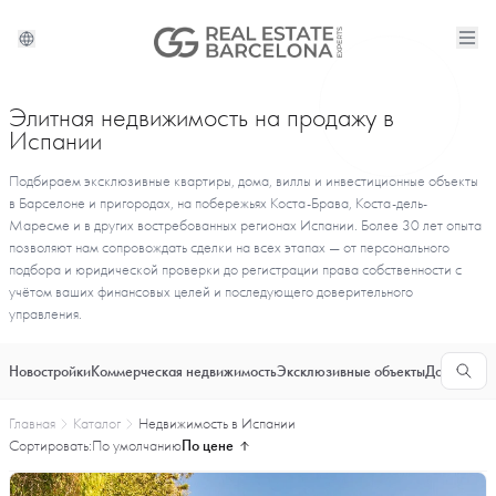
Элитная недвижимость на продажу в
Испании
Подбираем эксклюзивные квартиры, дома, виллы и инвестиционные объекты
в Барселоне и пригородах, на побережьях Коста-Брава, Коста-дель-
Маресме и в других востребованных регионах Испании. Более 30 лет опыта
позволяют нам сопровождать сделки на всех этапах — от персонального
подбора и юридической проверки до регистрации права собственности с
учётом ваших финансовых целей и последующего доверительного
управления.
Новостройки
Коммерческая недвижимость
Эксклюзивные объекты
Долгосроч
Главная
Каталог
Недвижимость в Испании
Сортировать:
По умолчанию
По цене