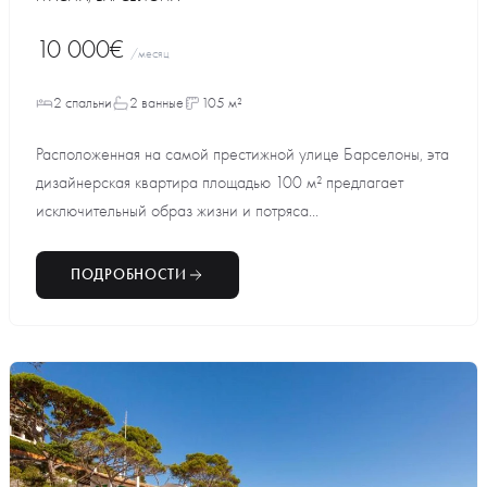
10 000€
/месяц
2 спальни
2 ванные
105 м²
Расположенная на самой престижной улице Барселоны, эта
дизайнерская квартира площадью 100 м² предлагает
исключительный образ жизни и потряса...
ПОДРОБНОСТИ