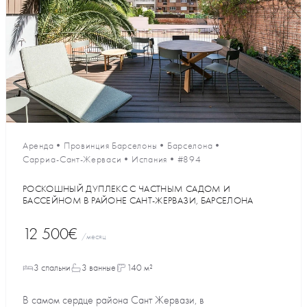
Аренда
•
Провинция Барселоны
•
Барселона
•
Сарриа-Сант-Жерваси
•
Испания
•
#894
РОСКОШНЫЙ ДУПЛЕКС С ЧАСТНЫМ САДОМ И
БАССЕЙНОМ В РАЙОНЕ САНТ-ЖЕРВАЗИ, БАРСЕЛОНА
12 500€
/месяц
3 спальни
3 ванные
140 м²
В самом сердце района Сант Жервази, в