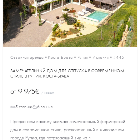
Сезонная аренда
•
Коста-Брава
•
Рупия
•
Испания
•
#445
ЗАМЕЧАТЕЛЬНЫЙ ДОМ ДЛЯ ОТПУСКА В СОВРЕМЕННОМ
СТИЛЕ В РУПИЯ, КОСТА-БРАВА
от
9 975€
/ неделя
5 спальни
6 ванные
Предлагаем вашему внимаю замечательный фермерский
дом в современном стиле, расположенный в живописном
городе Рупиа, где потрясающий вид на п...