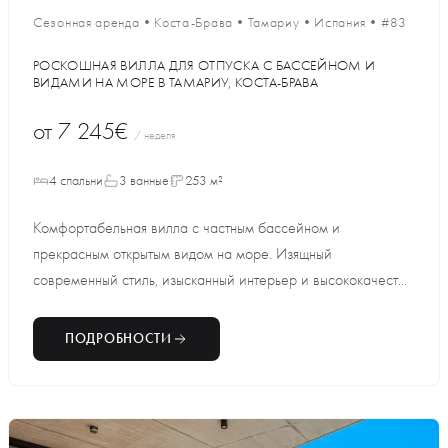
Сезонная аренда
•
Коста-Брава
•
Тамариу
•
Испания
•
#83
РОСКОШНАЯ ВИЛЛА ДЛЯ ОТПУСКА С БАССЕЙНОМ И
ВИДАМИ НА МОРЕ В ТАМАРИУ, КОСТА-БРАВА
от
7 245€
/ неделя
4 спальни
3 ванные
253 м²
Комфортабельная вилла с частным бассейном и
прекрасным открытым видом на море. Изящный
современный стиль, изысканный интерьер и высококачест...
ПОДРОБНОСТИ