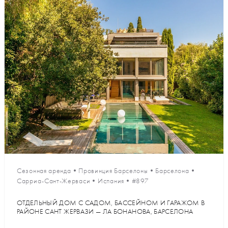
Сезонная аренда
•
Провинция Барселоны
•
Барселона
•
Сарриа-Сант-Жерваси
•
Испания
•
#897
ОТДЕЛЬНЫЙ ДОМ С САДОМ, БАССЕЙНОМ И ГАРАЖОМ В
РАЙОНЕ САНТ ЖЕРВАЗИ — ЛА БОНАНОВА, БАРСЕЛОНА