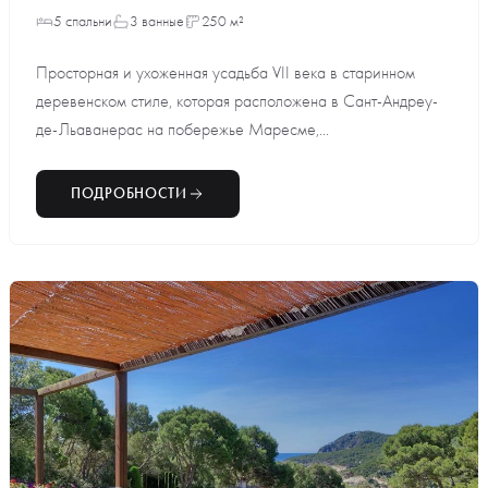
5 спальни
3 ванные
250 м²
Просторная и ухоженная усадьба VII века в старинном
деревенском стиле, которая расположена в Сант-Андреу-
де-Льаванерас на побережье Маресме,...
ПОДРОБНОСТИ