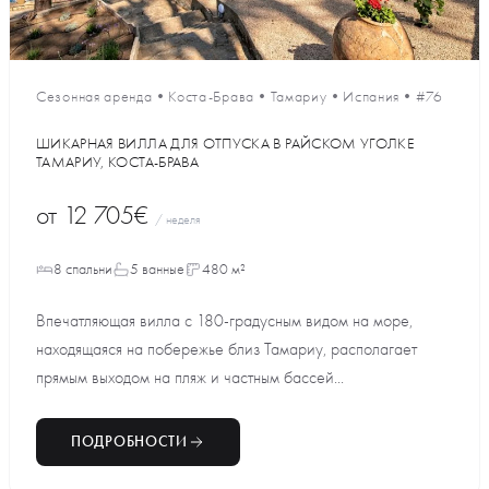
Сезонная аренда
•
Коста-Брава
•
Тамариу
•
Испания
•
#76
ШИКАРНАЯ ВИЛЛА ДЛЯ ОТПУСКА В РАЙСКОМ УГОЛКЕ
ТАМАРИУ, КОСТА-БРАВА
от
12 705€
/ неделя
8 спальни
5 ванные
480 м²
Впечатляющая вилла с 180-градусным видом на море,
находящаяся на побережье близ Тамариу, располагает
прямым выходом на пляж и частным бассей...
ПОДРОБНОСТИ