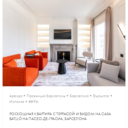
Аренда
•
Провинция Барселоны
•
Барселона
•
Эшампле
•
Испания
•
#896
РОСКОШНАЯ КВАРТИРА С ТЕРРАСОЙ И ВИДОМ НА CASA
BATLLÓ НА ПАСЕО-ДЕ-ГРАСИА, БАРСЕЛОНА