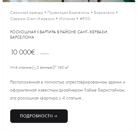
Сезонная аренда
•
Провинция Барселоны
•
Барселона
•
Сарриа-Сант-Жерваси
•
Испания
•
#900
РОСКОШНАЯ КВАРТИРА В РАЙОНЕ САНТ-ЖЕРВАЗИ,
БАРСЕЛОНА
10 000€
/ месяц
4 спальни
2 ванные
140 м²
Расположенная в полностью отреставрированном здании и
оформленная известным дизайнером Хайме Бериcтайном,
эта роскошная квартира с 4 спальня...
ПОДРОБНОСТИ