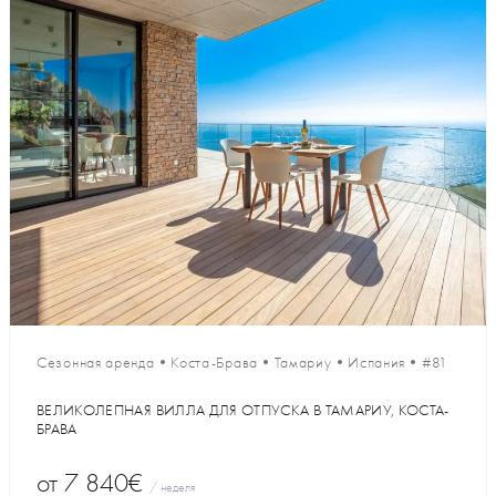
Сезонная аренда
•
Коста-Брава
•
Тамариу
•
Испания
•
#81
ВЕЛИКОЛЕПНАЯ ВИЛЛА ДЛЯ ОТПУСКА В ТАМАРИУ, КОСТА-
БРАВА
от
7 840€
/ неделя