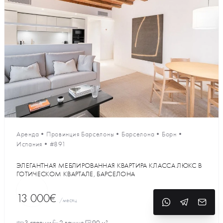
Аренда
•
Провинция Барселоны
•
Барселона
•
Борн
•
Испания
•
#891
ЭЛЕГАНТНАЯ МЕБЛИРОВАННАЯ КВАРТИРА КЛАССА ЛЮКС В
ГОТИЧЕСКОМ КВАРТАЛЕ, БАРСЕЛОНА
13 000€
/месяц
3 спальни
2 ванные
90 м²