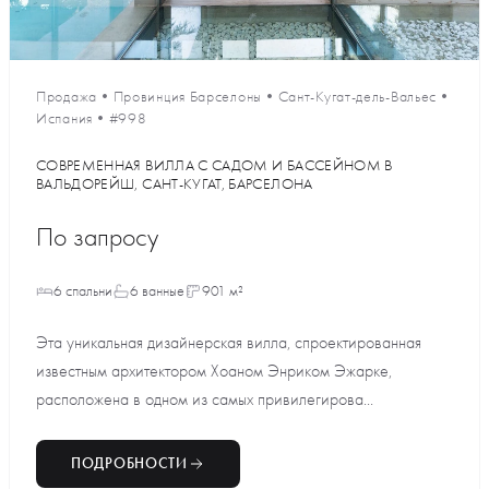
Продажа
•
Провинция Барселоны
•
Сант-Кугат-дель-Вальес
•
Испания
•
#998
СОВРЕМЕННАЯ ВИЛЛА С САДОМ И БАССЕЙНОМ В
ВАЛЬДОРЕЙШ, САНТ-КУГАТ, БАРСЕЛОНА
По запросу
6 спальни
6 ванные
901 м²
Эта уникальная дизайнерская вилла, спроектированная
известным архитектором Хоаном Энриком Эжарке,
расположена в одном из самых привилегирова...
ПОДРОБНОСТИ