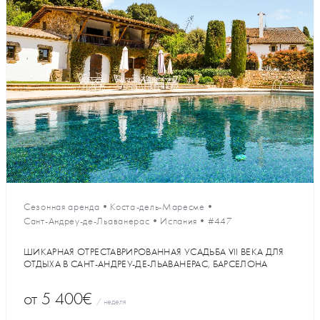
Сезонная аренда
•
Коста-дель-Маресме
•
Сант-Андреу-де-Льаванерас
•
Испания
•
#447
ШИКАРНАЯ ОТРЕСТАВРИРОВАННАЯ УСАДЬБА VII ВЕКА ДЛЯ
ОТДЫХА В САНТ-АНДРЕУ-ДЕ-ЛЬАВАНЕРАС, БАРСЕЛОНА
от
5 400€
/ неделя