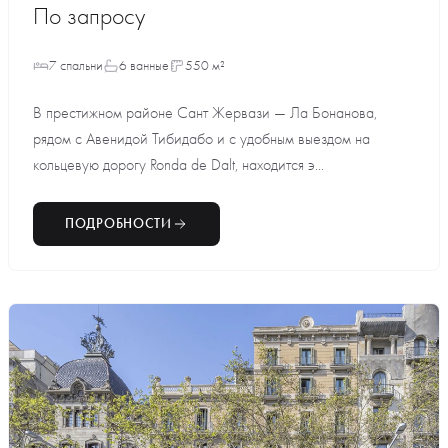
По запросу
7 спальни
6 ванные
550 м²
В престижном районе Сант Жервази — Ла Бонанова,
рядом с Авенидой Тибидабо и с удобным выездом на
кольцевую дорогу Ronda de Dalt, находится э...
ПОДРОБНОСТИ