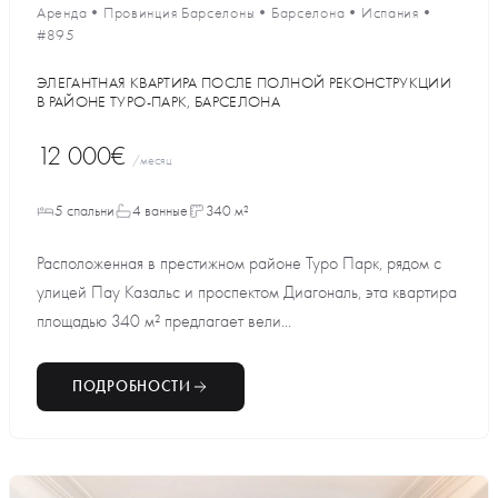
Аренда
•
Провинция Барселоны
•
Барселона
•
Испания
•
#895
ЭЛЕГАНТНАЯ КВАРТИРА ПОСЛЕ ПОЛНОЙ РЕКОНСТРУКЦИИ
В РАЙОНЕ ТУРО-ПАРК, БАРСЕЛОНА
12 000€
/месяц
5 спальни
4 ванные
340 м²
Расположенная в престижном районе Туро Парк, рядом с
улицей Пау Казальс и проспектом Диагональ, эта квартира
площадью 340 м² предлагает вели...
ПОДРОБНОСТИ