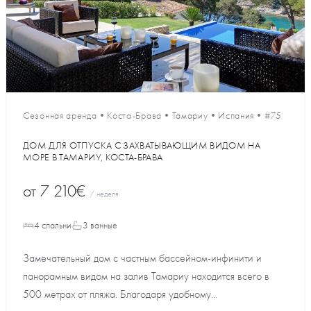
Сезонная аренда
•
Коста-Брава
•
Тамариу
•
Испания
•
#75
ДОМ ДЛЯ ОТПУСКА С ЗАХВАТЫВАЮЩИМ ВИДОМ НА
МОРЕ В ТАМАРИУ, КОСТА-БРАВА
от
7 210€
/ неделя
4 спальни
3 ванные
Замечательный дом с частным бассейном-инфинити и
панорамным видом на залив Тамариу находится всего в
500 метрах от пляжа. Благодаря удобному...