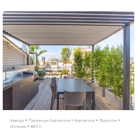
Аренда
•
Провинция Барселоны
•
Барселона
•
Эшампле
•
Испания
•
#893