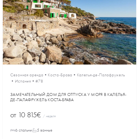
Сезонная аренда
•
Коста-Брава
•
Калелья-де-Палафружель
•
Испания
•
#78
ЗАМЕЧАТЕЛЬНЫЙ ДОМ ДЛЯ ОТПУСКА У МОРЯ В КАЛЕЛЬЯ-
ДЕ-ПАЛАФРУЖЕЛЬ КОСТА-БРАВА
от
10 815€
/ неделя
6 спальни
5 ванные