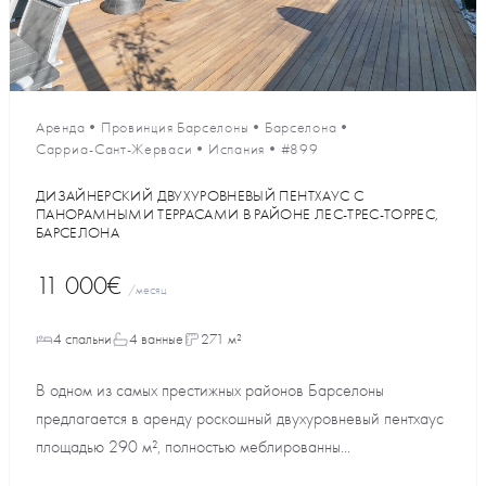
Аренда
•
Провинция Барселоны
•
Барселона
•
Сарриа-Сант-Жерваси
•
Испания
•
#899
ДИЗАЙНЕРСКИЙ ДВУХУРОВНЕВЫЙ ПЕНТХАУС С
ПАНОРАМНЫМИ ТЕРРАСАМИ В РАЙОНЕ ЛЕС-ТРЕС-ТОРРЕС,
БАРСЕЛОНА
11 000€
/месяц
4 спальни
4 ванные
271 м²
В одном из самых престижных районов Барселоны
предлагается в аренду роскошный двухуровневый пентхаус
площадью 290 м², полностью меблированны...