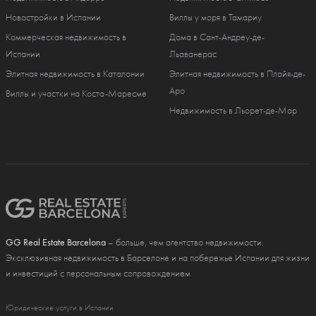
Новостройки в Испании
Виллы у моря в Тамариу
Коммерческая недвижимость в
Дома в Сант-Андреу-де-
Испании
Льаванерас
Элитная недвижимость в Каталонии
Элитная недвижимость в Плайя-де-
Аро
Виллы и участки на Коста-Маресме
Недвижимость в Льорет-де-Мар
GG Real Estate Barcelona
– больше, чем агентство недвижимости.
Эксклюзивная недвижимость в Барселоне и на побережье Испании для жизни
и инвестиций с персональным сопровождением
Юридические услуги в Испании