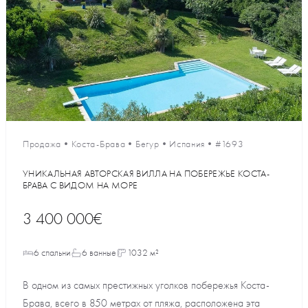
Продажа
•
Коста-Брава
•
Бегур
•
Испания
•
#1693
УНИКАЛЬНАЯ АВТОРСКАЯ ВИЛЛА НА ПОБЕРЕЖЬЕ КОСТА-
БРАВА С ВИДОМ НА МОРЕ
3 400 000€
6 спальни
6 ванные
1032 м²
В одном из самых престижных уголков побережья Коста-
Брава, всего в 850 метрах от пляжа, расположена эта