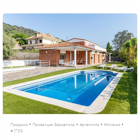
Продажа
•
Провинция Барселоны
•
Аргентона
•
Испания
•
#1750