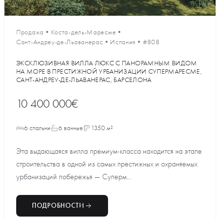
Продажа
•
Коста-дель-Маресме
•
Сант-Андреу-де-Льаванерас
•
Испания
•
#808
ЭКСКЛЮЗИВНАЯ ВИЛЛА ЛЮКС С ПАНОРАМНЫМ ВИДОМ
НА МОРЕ В ПРЕСТИЖНОЙ УРБАНИЗАЦИИ СУПЕРМАРЕСМЕ,
САНТ-АНДРЕУ-ДЕ-ЛЬАВАНЕРАС, БАРСЕЛОНА
10 400 000€
6 спальни
6 ванные
1350 м²
Эта выдающаяся вилла премиум-класса находится на этапе
строительства в одной из самых престижных и охраняемых
урбанизаций побережья — Суперм...
ПОДРОБНОСТИ