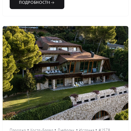
ПОДРОБНОСТИ
Продажа
•
Коста-Брава
•
Льяфранк
•
Испания
•
#1578