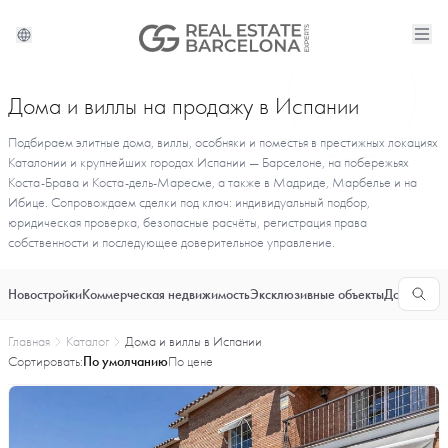
Дома и виллы на продажу в Испании
Подбираем элитные дома, виллы, особняки и поместья в престижных локациях
Каталонии и крупнейших городах Испании — Барселоне, на побережьях
Коста-Брава и Коста-дель-Маресме, а также в Мадриде, Марбелье и на
Ибице. Сопровождаем сделки под ключ: индивидуальный подбор,
юридическая проверка, безопасные расчёты, регистрация права
собственности и последующее доверительное управление.
Новостройки
Коммерческая недвижимость
Эксклюзивные объекты
Долгосроч
Главная
Каталог
Дома и виллы в Испании
Сортировать:
По умолчанию
По цене