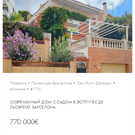
Продажа
•
Провинция Барселоны
•
Сан-Жуст-Десверн
•
Испания
•
#1751
СОВРЕМЕННЫЙ ДОМ С САДОМ В ЭСПЛУГЕС ДЕ
ЛЬОБРЕГАТ, БАРСЕЛОНА
770 000€