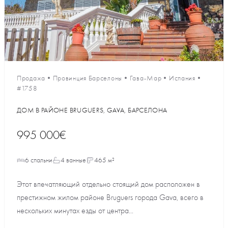
Продажа
•
Провинция Барселоны
•
Гава-Мар
•
Испания
•
#1758
ДОМ В РАЙОНЕ BRUGUERS, GAVA, БАРСЕЛОНА
995 000€
6 спальни
4 ванные
465 м²
Этот впечатляющий отдельно стоящий дом расположен в
престижном жилом районе Bruguers города Gava, всего в
нескольких минутах езды от центра...