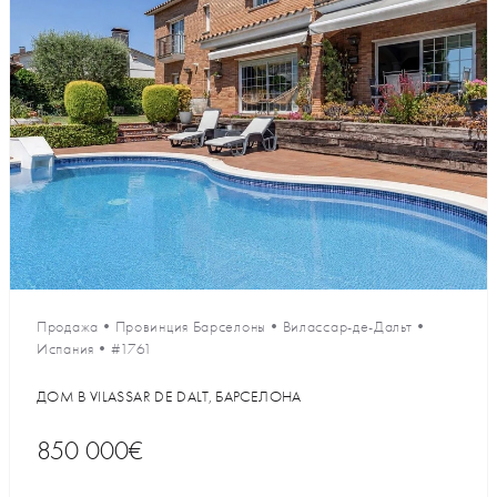
Продажа
•
Провинция Барселоны
•
Вилассар-де-Дальт
•
Испания
•
#1761
ДОМ В VILASSAR DE DALT, БАРСЕЛОНА
850 000€