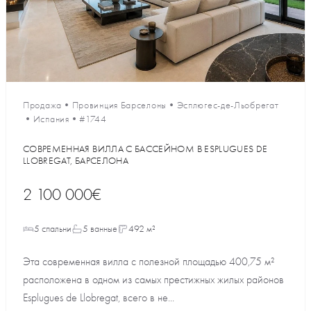
Продажа
•
Провинция Барселоны
•
Эсплюгес-де-Льобрегат
•
Испания
•
#1744
СОВРЕМЕННАЯ ВИЛЛА С БАССЕЙНОМ В ESPLUGUES DE
LLOBREGAT, БАРСЕЛОНА
2 100 000€
5 спальни
5 ванные
492 м²
Эта современная вилла с полезной площадью 400,75 м²
расположена в одном из самых престижных жилых районов
Esplugues de Llobregat, всего в не...