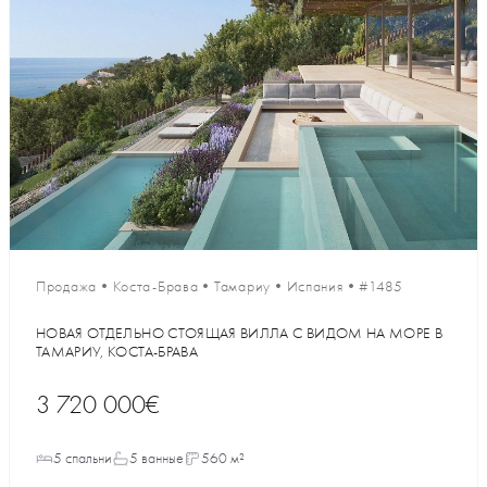
Продажа
•
Коста-Брава
•
Тамариу
•
Испания
•
#1485
НОВАЯ ОТДЕЛЬНО СТОЯЩАЯ ВИЛЛА С ВИДОМ НА МОРЕ В
ТАМАРИУ, КОСТА-БРАВА
3 720 000€
5 спальни
5 ванные
560 м²