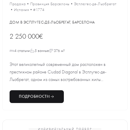
Продажа
•
Провинция Барселоны
•
Эсплюгес-де-Льобрегат
•
Испания
•
#1774
ДОМ В ЭСПЛУГЕС-ДЕ-ЛЬОБРЕГАТ, БАРСЕЛОНА
2 250 000€
4 спальни
5 ванные
376 м²
Этот великолепный современный дом расположен в
престижном районе Ciudad Diagonal в Эсплугес-де-
Льобрегат, одном из самых востребованных жилы...
ПОДРОБНОСТИ
ИНДИВИДУАЛЬНЫЙ ПОДБОР