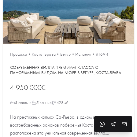
Продажа
•
Коста-Брава
•
Бегур
•
Испания
•
#1694
СОВРЕМЕННАЯ ВИЛЛА ПРЕМИУМ-КЛАССА С
ПАНОРАМНЫМ ВИДОМ НА МОРЕ В БЕГУРЕ, КОСТА-БРАВА
4 950 000€
5 спальни
5 ванные
428 м²
На престижных холмах Са-Рьера, в одном из самых
востребованных районов побережья Коста-Брава,
расположена эта уникальная современная вилла,...