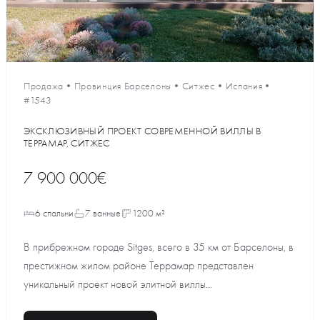
Продажа
•
Провинция Барселоны
•
Ситжес
•
Испания
•
#1543
ЭКСКЛЮЗИВНЫЙ ПРОЕКТ СОВРЕМЕННОЙ ВИЛЛЫ В
ТЕРРАМАР, СИТЖЕС
7 900 000€
6 спальни
7 ванные
1200 м²
В прибрежном городе Sitges, всего в 35 км от Барселоны, в
престижном жилом районе Террамар представлен
уникальный проект новой элитной виллы...