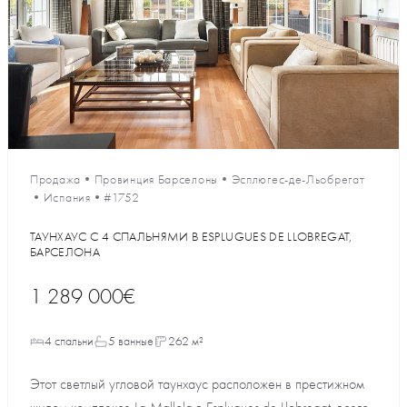
Продажа
•
Провинция Барселоны
•
Эсплюгес-де-Льобрегат
•
Испания
•
#1752
ТАУНХАУС С 4 СПАЛЬНЯМИ В ESPLUGUES DE LLOBREGAT,
БАРСЕЛОНА
1 289 000€
4 спальни
5 ванные
262 м²
Этот светлый угловой таунхаус расположен в престижном