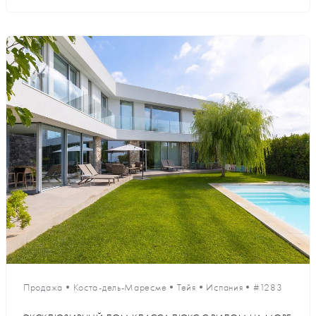
Продажа
•
Коста-дель-Маресме
•
Тейя
•
Испания
•
#1283