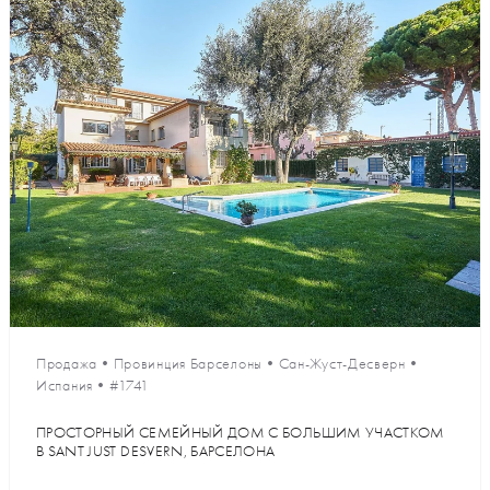
Продажа
•
Провинция Барселоны
•
Сан-Жуст-Десверн
•
Испания
•
#1741
ПРОСТОРНЫЙ СЕМЕЙНЫЙ ДОМ С БОЛЬШИМ УЧАСТКОМ
В SANT JUST DESVERN, БАРСЕЛОНА