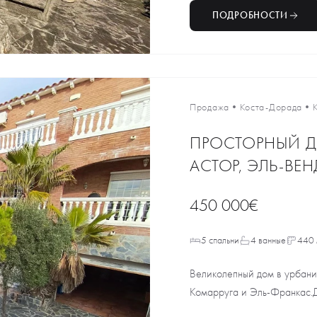
ПОДРОБНОСТИ
Продажа
•
Коста-Дорада
•
ПРОСТОРНЫЙ Д
АСТОР, ЭЛЬ-ВЕН
450 000€
5 спальни
4 ванные
440 
Великолепный дом в урбани
Комарруга и Эль-Франкас.Д