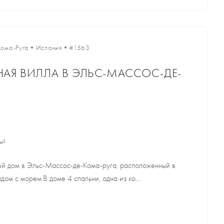
Кома-Руга
•
Испания
•
#1563
НАЯ ВИЛЛА В ЭЛЬС-МАССОС-ДЕ-
м²
й дом в Эльс-Массос-де-Кома-руга, расположенный в
ом с морем.В доме 4 спальни, одна из ко...