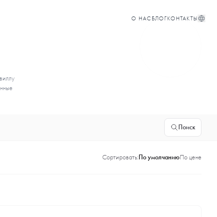
О НАС
БЛОГ
КОНТАКТЫ
 виллу
енные
Поиск
Сортировать:
По умолчанию
По цене