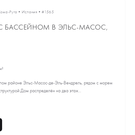
Кома-Руга
•
Испания
•
#1565
С БАССЕЙНОМ В ЭЛЬС-МАСОС,
м²
лом районе Эльс-Масос-де-Эль-Вендрель, рядом с морем
руктурой.Дом распределён на два этаж...