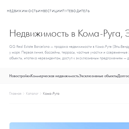
НЕДВИЖИМОСТЬ
ИНВЕСТИЦИИ
ПУТЕВОДИТЕЛЬ
Недвижимость в Кома-Руга, 
GG Real Estate Barcelona — продажа недвижимости в Кома-Руге (Эль-Вендр
у моря. Первая линия, бассейны, террасы, частные участки и современн
объекты, ипотека нерезидентам, доступ к эксклюзивным предложениям — д
Новостройки
Коммерческая недвижимость
Эксклюзивные объекты
Долгос
Главная
Каталог
Кома-Руга