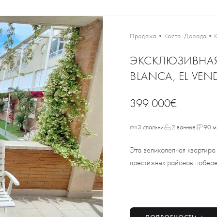
Продажа
•
Коста-Дорада
•
ЭКСКЛЮЗИВНАЯ 
BLANCA, EL VEN
399 000€
3 спальни
2 ванные
90 м
Эта великолепная квартира
престижных районов побережь