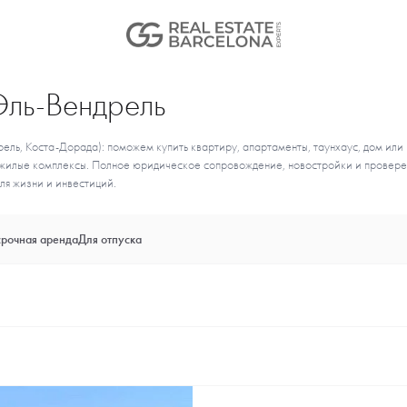
Эль-Вендрель
ель, Коста-Дорада): поможем купить квартиру, апартаменты, таунхаус, дом или
ые жилые комплексы. Полное юридическое сопровождение, новостройки и провер
ля жизни и инвестиций.
рочная аренда
Для отпуска