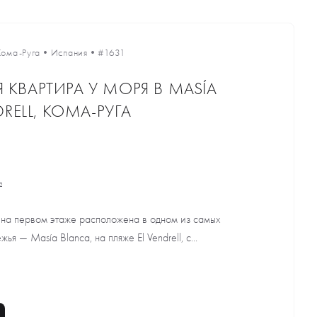
Кома-Руга
•
Испания
•
#1631
КВАРТИРА У МОРЯ В MASÍA
DRELL, КОМА-РУГА
²
 на первом этаже расположена в одном из самых
я — Masía Blanca, на пляже El Vendrell, с...