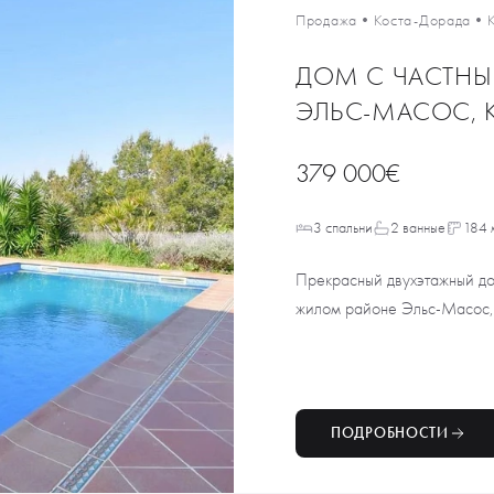
Продажа
•
Коста-Дорада
•
ДОМ С ЧАСТН
ЭЛЬС-МАСОС, 
379 000€
3 спальни
2 ванные
184 
Прекрасный двухэтажный до
жилом районе Эльс-Масос, К
ПОДРОБНОСТИ