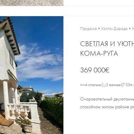
Продажа
•
Коста-Дорада
•
СВЕТЛАЯ И УЮТ
КОМА-РУГА
369 000€
4 спальни
2 ванные
236 
Очаровательный двухэтажны
спокойном жилом районе ряд