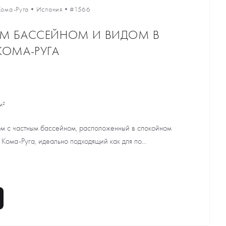
Кома-Руга
•
Испания
•
#1566
ЫМ БАССЕЙНОМ И ВИДОМ В
КОМА-РУГА
м²
м с частным бассейном, расположенный в спокойном
ома-Руга, идеально подходящий как для по...