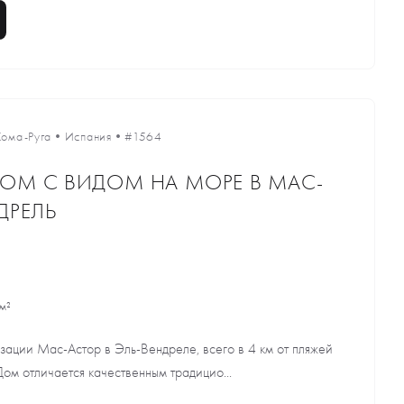
Кома-Руга
•
Испания
•
#1564
ОМ С ВИДОМ НА МОРЕ В МАС-
ДРЕЛЬ
м²
зации Мас-Астор в Эль-Вендреле, всего в 4 км от пляжей
ом отличается качественным традицио...