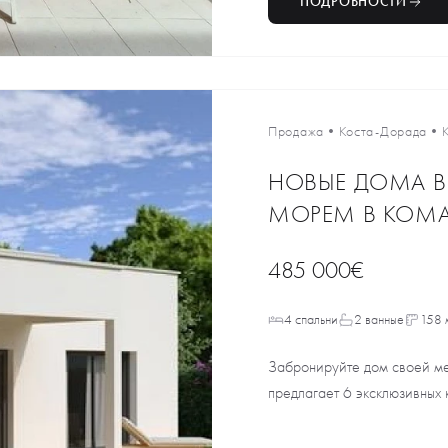
ПОДРОБНОСТИ
Продажа
•
Коста-Дорада
•
НОВЫЕ ДОМА В
МОРЕМ В КОМА-
485 000€
4 спальни
2 ванные
158 
Забронируйте дом своей ме
предлагает 6 эксклюзивных 