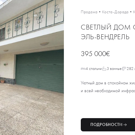
Продажа
•
Коста-Дорада
•
СВЕТЛЫЙ ДОМ 
ЭЛЬ-ВЕНДРЕЛЬ
395 000€
4 спальни
3 ванные
282 
Уютный дом в спокойном жи
и всей необходимой инфраст
ПОДРОБНОСТИ