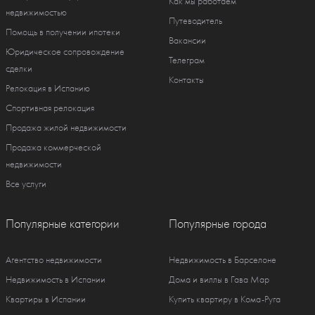
Как мы работаем
недвижимостью
Путеводитель
Помощь в получении ипотеки
Вакансии
Юридическое сопровождение
Телеграм
сделки
Контакты
Релокация в Испанию
Спортивная релокация
Продажа жилой недвижимости
Продажа коммерческой
недвижимости
Все услуги
Популярные категории
Популярные города
Агентство недвижимости
Недвижимость в Барселоне
Недвижимость в Испании
Дома и виллы в Гава Мар
Квартиры в Испании
Купить квартиру в Кома-Руга