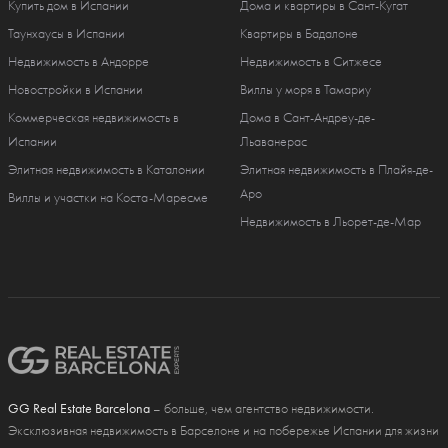
Купить дом в Испании
Дома и квартиры в Сант-Кугат
Таунхаусы в Испании
Квартиры в Бадалоне
Недвижимость в Андорре
Недвижимость в Ситжесе
Новостройки в Испании
Виллы у моря в Тамариу
Коммерческая недвижимость в
Дома в Сант-Андреу-де-
Испании
Льаванерас
Элитная недвижимость в Каталонии
Элитная недвижимость в Плайя-де-
Аро
Виллы и участки на Коста-Маресме
Недвижимость в Льорет-де-Мар
GG Real Estate Barcelona
– больше, чем агентство недвижимости.
Эксклюзивная недвижимость в Барселоне и на побережье Испании для жизни