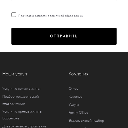
Прочитал и согласен с
политикой сбора данных
ОТПРАВИТЬ
Наши услуги
Компания
Услуги по покупке жилья
О нас
Подбор коммерческой
Команда
недвижимости
Услуги
Услуги по аренде жилья в
Family Office
Барселоне
Эксклюзивный подбор
Доверительное управление