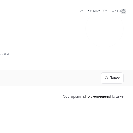
О НАС
БЛОГ
КОНТАКТЫ
NOI и
Поиск
Сортировать:
По умолчанию
По цене