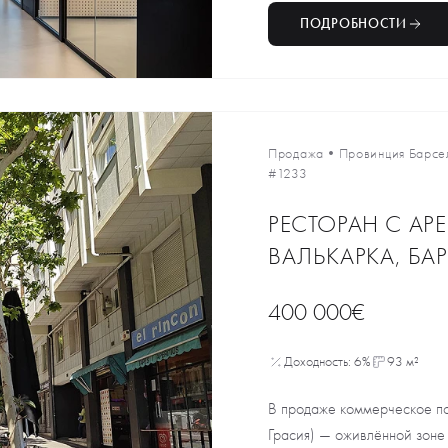
ПОДРОБНОСТИ
Продажа
•
Провинция Барсе
#1233
РЕСТОРАН С АР
ВАЛЬКАРКА, БА
400 000€
Доходность: 6%
93 м²
В продаже коммерческое по
Грасия) — оживлённой зоне 