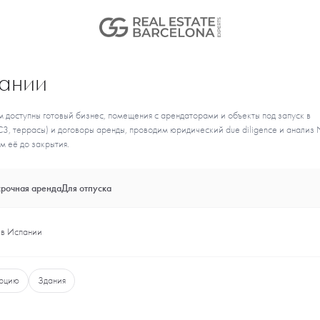
пании
м доступны готовый бизнес, помещения с арендаторами и объекты под запуск в
3, террасы) и договоры аренды, проводим юридический due diligence и анализ 
м её до закрытия.
рочная аренда
Для отпуска
 в Испании
ерцию
Здания