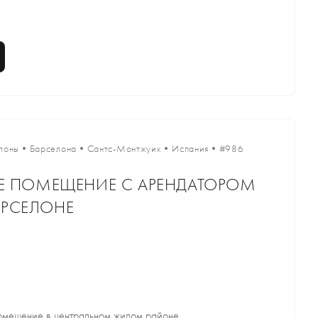
лоны
•
Барселона
•
Сантс-Монтжуик
•
Испания
•
#986
Е ПОМЕЩЕНИЕ С АРЕНДАТОРОМ
БАРСЕЛОНЕ
омещение в центральном жилом районе