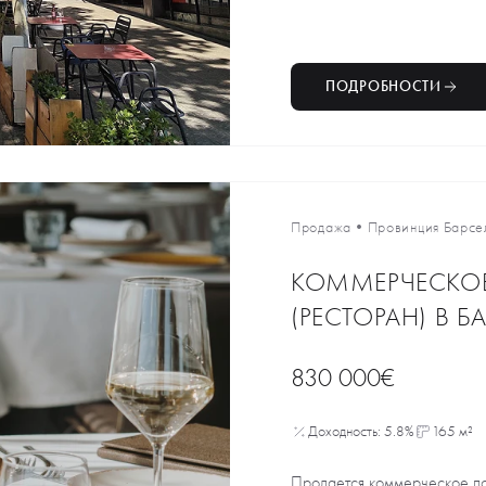
ПОДРОБНОСТИ
Продажа
•
Провинция Барсе
КОММЕРЧЕСКО
(РЕСТОРАН) В 
830 000€
Доходность: 5.8%
165 м²
Продается коммерческое п