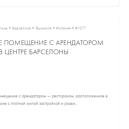
лоны
•
Барселона
•
Эшампле
•
Испания
•
#1217
Е ПОМЕЩЕНИЕ С АРЕНДАТОРОМ
В ЦЕНТРЕ БАРСЕЛОНЫ
омещение с арендатором — рестораном, расположенное в
не с плотной жилой застройкой и разви...