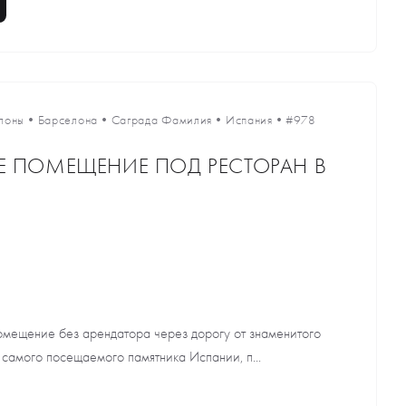
лоны
•
Барселона
•
Саграда Фамилия
•
Испания
•
#978
 ПОМЕЩЕНИЕ ПОД РЕСТОРАН В
мещение без арендатора через дорогу от знаменитого
самого посещаемого памятника Испании, п...