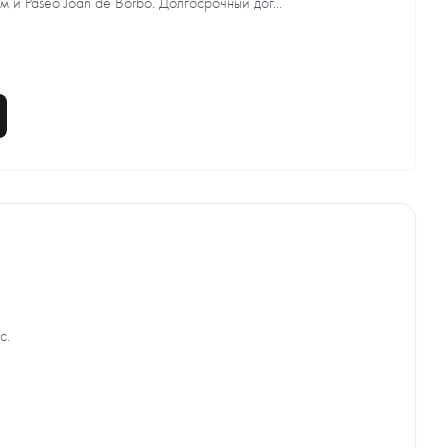
 и Paseo Joan de Borbó. Долгосрочный дог...
с.