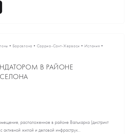
лоны
•
Барселона
•
Сарриа-Сант-Жерваси
•
Испания
•
ЕНДАТОРОМ В РАЙОНЕ
РСЕЛОНА
мещение, расположенное в районе Валькарка (дистрикт
с активной жилой и деловой инфраструк...