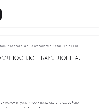
лоны
•
Барселона
•
Барселонета
•
Испания
•
#1448
ХОДНОСТЬЮ – БАРСЕЛОНЕТА,
орическом и туристически привлекательном районе