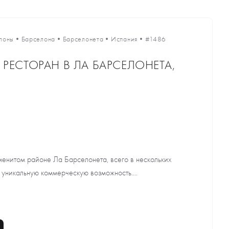
лоны
•
Барселона
•
Барселонета
•
Испания
•
#1486
ЕСТОРАН В ЛА БАРСЕЛОНЕТА,
менитом районе Ла Барселонета, всего в нескольких
я уникальную коммерческую возможность....