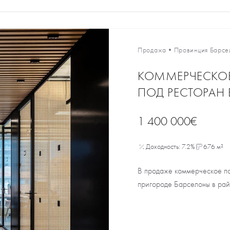
Продажа
•
Провинция Барсе
КОММЕРЧЕСКО
ПОД РЕСТОРАН 
1 400 000€
Доходность: 7.2%
676 м²
В продаже коммерческое п
пригороде Барселоны в райо