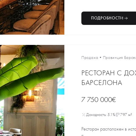
ПОДРОБНОСТИ
Продажа
•
Провинция Барсе
РЕСТОРАН С ДО
БАРСЕЛОНА
7 750 000€
Доходность: 5.1%
797 м²
Ресторан расположен в ист