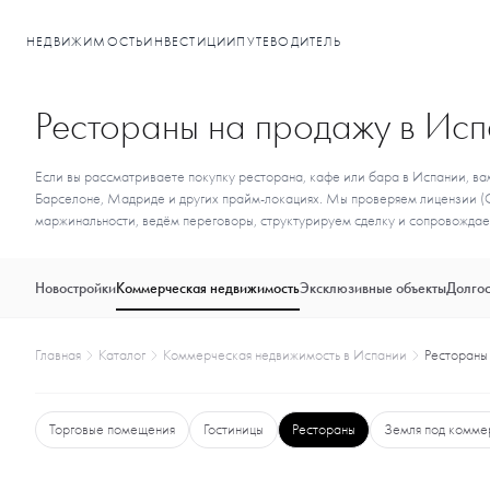
НЕДВИЖИМОСТЬ
ИНВЕСТИЦИИ
ПУТЕВОДИТЕЛЬ
Рестораны на продажу в Ис
Если вы рассматриваете покупку ресторана, кафе или бара в Испании, ва
Барселоне, Мадриде и других прайм-локациях. Мы проверяем лицензии (C
маржинальности, ведём переговоры, структурируем сделку и сопровождае
Новостройки
Коммерческая недвижимость
Эксклюзивные объекты
Долгос
Главная
Каталог
Коммерческая недвижимость в Испании
Рестораны
Торговые помещения
Гостиницы
Рестораны
Земля под комм