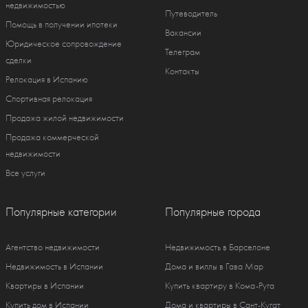
недвижимостью
Путеводитель
Помощь в получении ипотеки
Вакансии
Юридическое сопровождение
Телеграм
сделки
Контакты
Релокация в Испанию
Спортивная релокация
Продажа жилой недвижимости
Продажа коммерческой
недвижимости
Все услуги
Популярные категории
Популярные города
Агентство недвижимости
Недвижимость в Барселоне
Недвижимость в Испании
Дома и виллы в Гава Мар
Квартиры в Испании
Купить квартиру в Кома-Руга
Купить дом в Испании
Дома и квартиры в Сант-Кугат