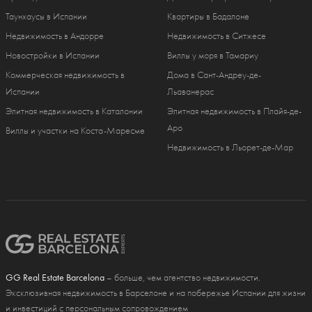
Таунхаусы в Испании
Квартиры в Бадалоне
Недвижимость в Андорре
Недвижимость в Ситжесе
Новостройки в Испании
Виллы у моря в Тамариу
Коммерческая недвижимость в
Дома в Сант-Андреу-де-
Испании
Льаванерас
Элитная недвижимость в Каталонии
Элитная недвижимость в Плайя-де-
Аро
Виллы и участки на Коста-Маресме
Недвижимость в Льорет-де-Мар
GG Real Estate Barcelona
– больше, чем агентство недвижимости.
Эксклюзивная недвижимость в Барселоне и на побережье Испании для жизни
и инвестиций с персональным сопровождением