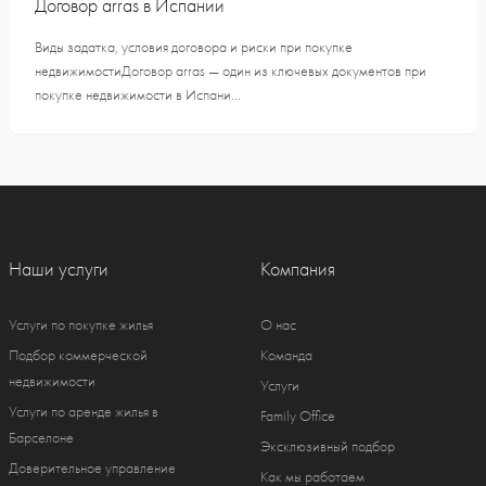
Договор arras в Испании
Виды задатка, условия договора и риски при покупке
недвижимостиДоговор arras — один из ключевых документов при
покупке недвижимости в Испани...
Наши услуги
Компания
Услуги по покупке жилья
О нас
Подбор коммерческой
Команда
недвижимости
Услуги
Услуги по аренде жилья в
Family Office
Барселоне
Эксклюзивный подбор
Доверительное управление
Как мы работаем