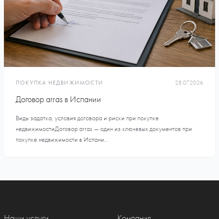
ПОКУПКА НЕДВИЖИМОСТИ
28.07.2026
Договор arras в Испании
Виды задатка, условия договора и риски при покупке
недвижимостиДоговор arras — один из ключевых документов при
покупке недвижимости в Испани...
Наши услуги
Компания