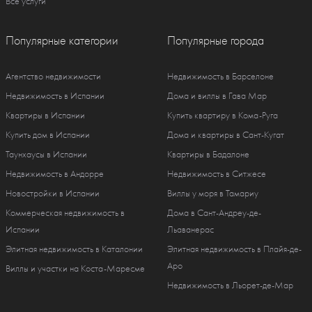
Все услуги
Популярные категории
Популярные города
Агентство недвижимости
Недвижимость в Барселоне
Недвижимость в Испании
Дома и виллы в Гава Мар
Квартиры в Испании
Купить квартиру в Кома-Руга
Купить дом в Испании
Дома и квартиры в Сант-Кугат
Таунхаусы в Испании
Квартиры в Бадалоне
Недвижимость в Андорре
Недвижимость в Ситжесе
Новостройки в Испании
Виллы у моря в Тамариу
Коммерческая недвижимость в
Дома в Сант-Андреу-де-
Испании
Льаванерас
Элитная недвижимость в Каталонии
Элитная недвижимость в Плайя-де-
Аро
Виллы и участки на Коста-Маресме
Недвижимость в Льорет-де-Мар