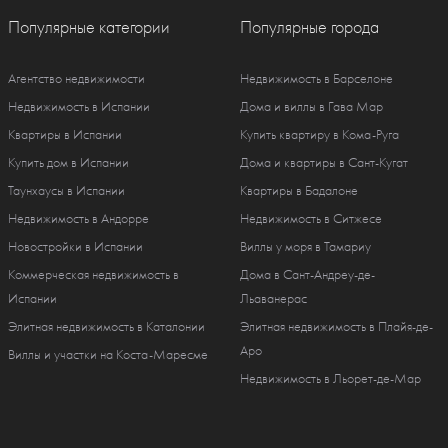
Популярные категории
Популярные города
Агентство недвижимости
Недвижимость в Барселоне
Недвижимость в Испании
Дома и виллы в Гава Мар
Квартиры в Испании
Купить квартиру в Кома-Руга
Купить дом в Испании
Дома и квартиры в Сант-Кугат
Таунхаусы в Испании
Квартиры в Бадалоне
Недвижимость в Андорре
Недвижимость в Ситжесе
Новостройки в Испании
Виллы у моря в Тамариу
Коммерческая недвижимость в
Дома в Сант-Андреу-де-
Испании
Льаванерас
Элитная недвижимость в Каталонии
Элитная недвижимость в Плайя-де-
Аро
Виллы и участки на Коста-Маресме
Недвижимость в Льорет-де-Мар