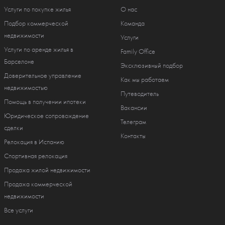
Услуги по покупке жилья
О нас
Подбор коммерческой
Команда
недвижимости
Услуги
Услуги по аренде жилья в
Family Office
Барселоне
Эксклюзивный подбор
Доверительное управление
Как мы работаем
недвижимостью
Путеводитель
Помощь в получении ипотеки
Вакансии
Юридическое сопровождение
Телеграм
сделки
Контакты
Релокация в Испанию
Спортивная релокация
Продажа жилой недвижимости
Продажа коммерческой
недвижимости
Все услуги