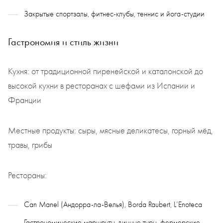
Закрытые спортзалы, фитнес-клубы, теннис и йога-студии
Гастрономия и стиль жизни
Кухня: от традиционной пиренейской и каталонской до
высокой кухни в ресторанах с шефами из Испании и
Франции
Местные продукты: сыры, мясные деликатесы, горный мёд,
травы, грибы
Рестораны:
Can Manel (Андорра-ла-Велья), Borda Raubert, L’Enoteca
Гастрономические маршруты, винные туры, фермерские