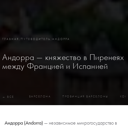
ГЛАВНАЯ
/
ПУТЕВОДИТЕЛЬ
/
АНДОРРА
Андорра — княжество в Пиренеях
между Францией и Испанией
БАРСЕЛОНА
ПРОВИНЦИЯ БАРСЕЛОНЫ
КОС
← ВСЕ
Андорра (Andorra)
— независимое микрогосударство в