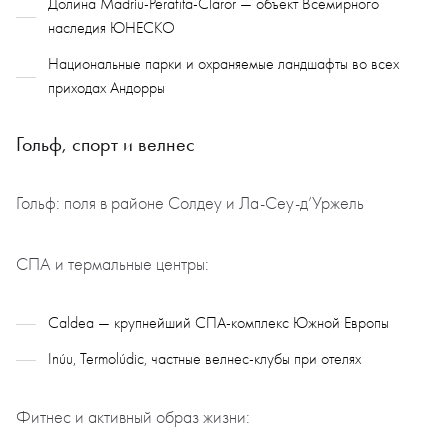
Долина Madriu-Perafita-Claror — объект Всемирного
наследия ЮНЕСКО
Национальные парки и охраняемые ландшафты во всех
приходах Андорры
Гольф, спорт и велнес
Гольф: поля в районе Солдеу и Ла-Сеу-д’Уржель
СПА и термальные центры:
Caldea — крупнейший СПА-комплекс Южной Европы
Inúu, Termolúdic, частные велнес-клубы при отелях
Фитнес и активный образ жизни: