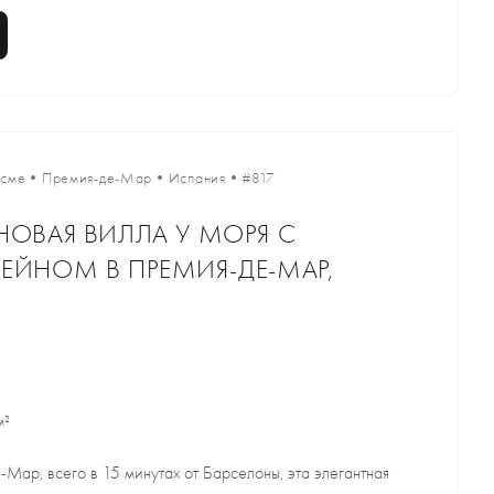
есме
•
Премия-де-Мар
•
Испания
•
#817
НОВАЯ ВИЛЛА У МОРЯ С
ЕЙНОМ В ПРЕМИЯ-ДЕ-МАР,
м²
Мар, всего в 15 минутах от Барселоны, эта элегантная