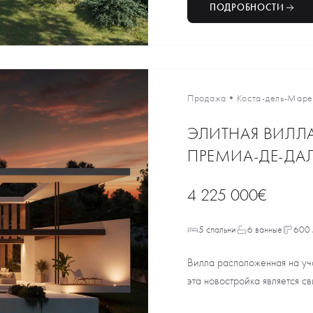
ПОДРОБНОСТИ
Продажа
•
Коста-дель-Мар
ЭЛИТНАЯ ВИЛЛА
ПРЕМИА-ДЕ-ДАЛ
4 225 000€
5 спальни
6 ванные
600 
Вилла расположенная на уч
эта новостройка является с