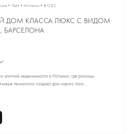
есме
•
Тейя
•
Испания
•
#1283
Й ДОМ КЛАССА ЛЮКС С ВИДОМ
Я, БАРСЕЛОНА
м²
ки элитной недвижимости в Испании, где роскошь,
чивые технологии создают дом нового поко...