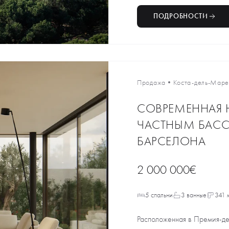
ПОДРОБНОСТИ
Продажа
•
Коста-дель-Мар
СОВРЕМЕННАЯ 
ЧАСТНЫМ БАСС
БАРСЕЛОНА
2 000 000€
5 спальни
3 ванные
341 
Расположенная в Премия-де-