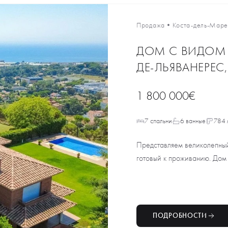
Продажа
•
Коста-дель-Мар
ДОМ С ВИДОМ Н
ДЕ-ЛЬЯВАНЕРЕС
1 800 000€
7 спальни
6 ванные
784 
Представляем великолепный
готовый к проживанию. Дом
ПОДРОБНОСТИ