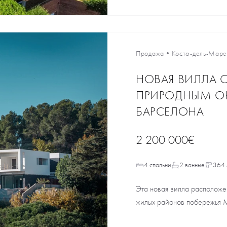
Продажа
•
Коста-дель-Мар
НОВАЯ ВИЛЛА 
ПРИРОДНЫМ ОК
БАРСЕЛОНА
2 200 000€
4 спальни
2 ванные
364 
Эта новая вилла расположе
жилых районов побережья М