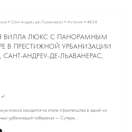
есме
•
Сант-Андреу-де-Льаванерас
•
Испания
•
#808
Я ВИЛЛА ЛЮКС С ПАНОРАМНЫМ
Е В ПРЕСТИЖНОЙ УРБАНИЗАЦИИ
 САНТ-АНДРЕУ-ДЕ-ЛЬАВАНЕРАС,
 м²
ум-класса находится на этапе строительства в одной из
емых урбанизаций побережья — Суперм...