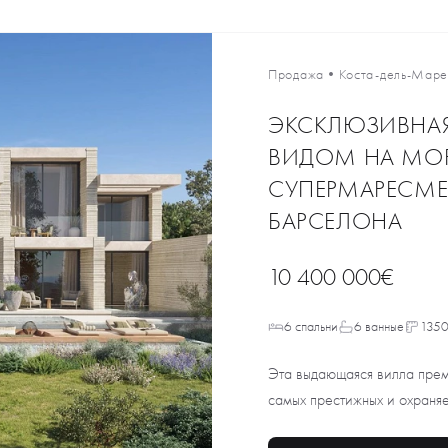
Продажа
•
Коста-дель-Мар
ЭКСКЛЮЗИВНА
ВИДОМ НА МОР
СУПЕРМАРЕСМЕ,
БАРСЕЛОНА
10 400 000€
6 спальни
6 ванные
1350
Эта выдающаяся вилла преми
самых престижных и охраня