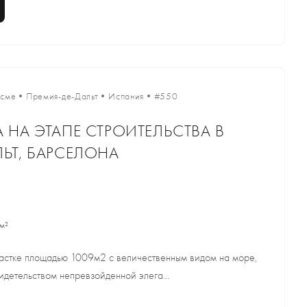
есме
•
Премия-де-Дальт
•
Испания
•
#550
 НА ЭТАПЕ СТРОИТЕЛЬСТВА В
ЬТ, БАРСЕЛОНА
м²
астке площадью 1009м2 с величественным видом на море,
видетельством непревзойденной элега...