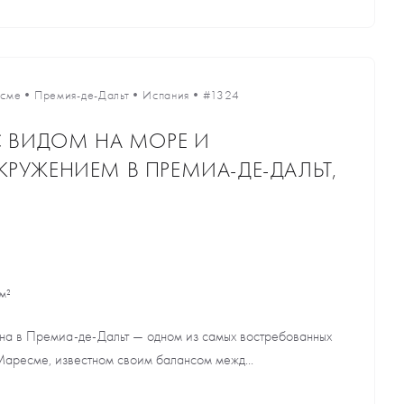
есме
•
Премия-де-Дальт
•
Испания
•
#1324
С ВИДОМ НА МОРЕ И
РУЖЕНИЕМ В ПРЕМИА-ДЕ-ДАЛЬТ,
м²
на в Премиа-де-Дальт — одном из самых востребованных
аресме, известном своим балансом межд...