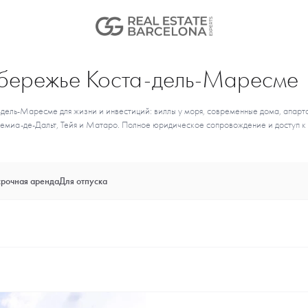
обережье Коста-дель-Маресме
а-дель-Маресме для жизни и инвестиций: виллы у моря, современные дома, апар
емиа-де-Дальт, Тейя и Матаро. Полное юридическое сопровождение и доступ к
рочная аренда
Для отпуска