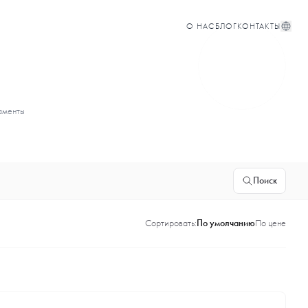
О НАС
БЛОГ
КОНТАКТЫ
таменты
Поиск
Сортировать:
По умолчанию
По цене