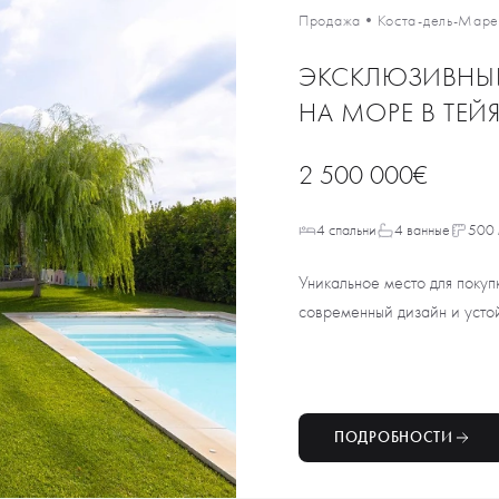
Продажа
•
Коста-дель-Мар
ЭКСКЛЮЗИВНЫ
НА МОРЕ В ТЕЙ
2 500 000€
4 спальни
4 ванные
500 
Уникальное место для покуп
современный дизайн и устой
ПОДРОБНОСТИ