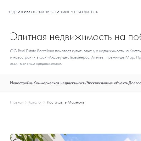
НЕДВИЖИМОСТЬ
ИНВЕСТИЦИИ
ПУТЕВОДИТЕЛЬ
Элитная недвижимость на п
GG Real Estate Barcelona помогает купить элитную недвижимость на Кост
и новостройки в Сант-Андреу-де-Льаванерас, Алелье, Премия-де-Мар, Пр
эксклюзивным предложениям.
Новостройки
Коммерческая недвижимость
Эксклюзивные объекты
Долгос
Главная
Каталог
Коста-дель-Маресме