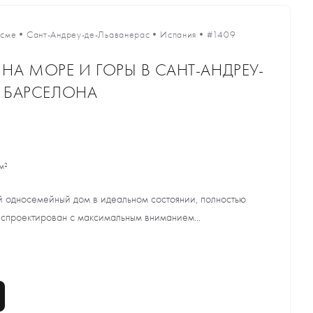
есме
•
Сант-Андреу-де-Льаванерас
•
Испания
•
#1409
А МОРЕ И ГОРЫ В САНТ-АНДРЕУ-
, БАРСЕЛОНА
м²
 односемейный дом в идеальном состоянии, полностью
 спроектирован с максимальным вниманием...