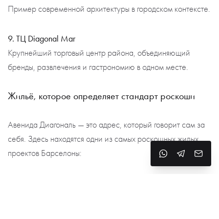
Пример современной архитектуры в городском контексте.
9. ТЦ Diagonal Mar
Крупнейший торговый центр района, объединяющий
бренды, развлечения и гастрономию в одном месте.
Жильё, которое определяет стандарт роскоши
Авенида Диагональ — это адрес, который говорит сам за
себя. Здесь находятся одни из самых роскошных жилых
проектов Барселоны:
Diagonal 00 — жилой комплекс премиум-класса с эко-
дизайном, умными технологиями и безупречной
безопасностью.