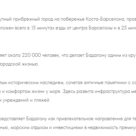
пный прибрежный город на побережье Коста-Барселона, пров
ложен всего в 15 минутах езды от центра Барселоны и в 25 ми
яет около 220 000 человек, что делает Бадалону одним из кр
городской жизнью.
атым историческим наследием, сочетая античные памятники с 
 и комфортом жизни у моря. Здесь развита инфраструктура м
ых учреждений и пляжей.
представляет Бадалону как привлекательное направление для т
нью, морским отдыхом и инвестициями в недвижимость премиу