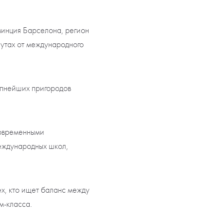
инция Барселона, регион
нутах от международного
упнейших пригородов
современными
еждународных школ,
ех, кто ищет баланс между
м-класса.