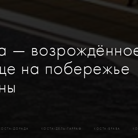
а — возрождённо
ще на побережье
ны
КОСТА-ДОРАДА
КОСТА-ДЕЛЬ-ГАРРАФ
КОСТА-БРАВА
КО