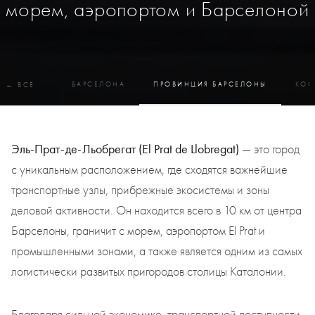
морем, аэропортом и Барселоной
БАРСЕЛОНА
ПРОВИНЦИЯ БАРСЕЛОНЫ
КОС
← ВСЕ
Эль-Прат-де-Льобрегат (El Prat de Llobregat)
— это город
с уникальным расположением, где сходятся важнейшие
транспортные узлы, прибрежные экосистемы и зоны
деловой активности. Он находится всего в 10 км от центра
Барселоны, граничит с морем, аэропортом El Prat и
промышленными зонами, а также является одним из самых
логистически развитых пригородов столицы Каталонии.
Благодаря сильной экономике, транспортной доступности