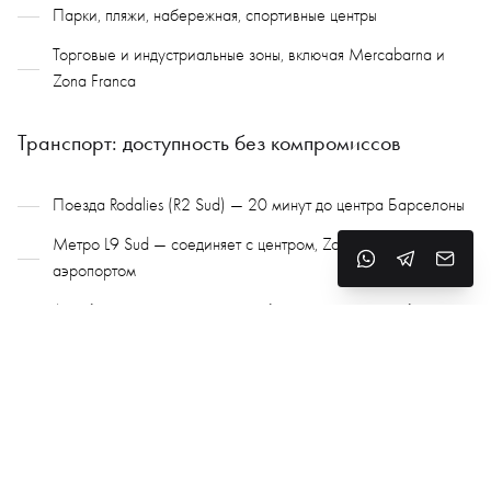
Парки, пляжи, набережная, спортивные центры
Торговые и индустриальные зоны, включая Mercabarna и
Zona Franca
Транспорт: доступность без компромиссов
Поезда Rodalies (R2 Sud) — 20 минут до центра Барселоны
Метро L9 Sud — соединяет с центром, Zona Universitaria и
аэропортом
Автобусы и велосипеды — удобное городское сообщение
Быстрый доступ к автострадам C-31, C-32, B-20
До Барселоны — 10–15 минут на авто или поезде
Природа и экология