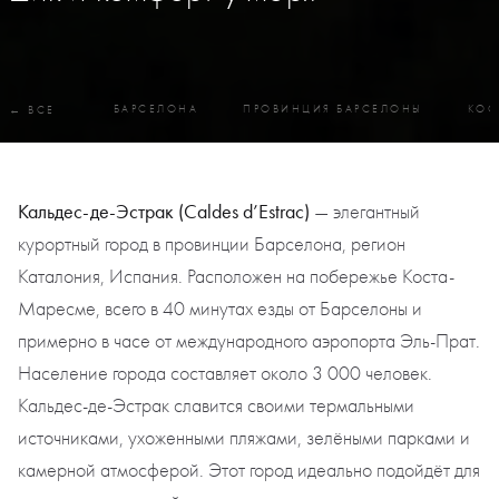
БАРСЕЛОНА
ПРОВИНЦИЯ БАРСЕЛОНЫ
КОС
← ВСЕ
Кальдес-де-Эстрак (Caldes d’Estrac)
— элегантный
курортный город в провинции Барселона, регион
Каталония, Испания. Расположен на побережье Коста-
Маресме, всего в 40 минутах езды от Барселоны и
примерно в часе от международного аэропорта Эль-Прат.
Население города составляет около 3 000 человек.
Кальдес-де-Эстрак славится своими термальными
источниками, ухоженными пляжами, зелёными парками и
камерной атмосферой. Этот город идеально подойдёт для