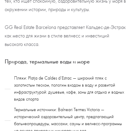
тех, кто ищет спокойную, оздоровительную жизнь у моря в
окружении истории, природы и культуры.
GG Real Estate Barcelona представляет Кальдес-де-Эстрак
как место для жизни в стиле велнесс и инвестиций
высокого класса.
Природа, термальные воды и море
Пляжи: Platja de Caldes d’Estrac — широкий пляж с
золотистым песком, пологим входом в воду и развитой
инфраструктурой: душевые, кафе, зоны для отдыха и водных
видов спорта
Термальные источники: Balneari Termes Victoria —
исторический оздоровительный центр, предлагающий
бальнеопроцедуры, массажи, сауны и велнесс-программы
на основе природных минеральных вод