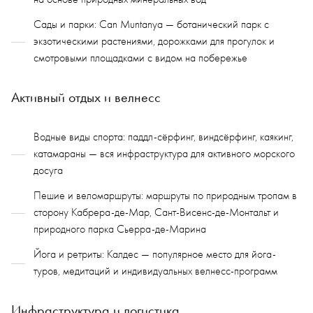
Сады и парки: Can Muntanya — ботанический парк с
экзотическими растениями, дорожками для прогулок и
смотровыми площадками с видом на побережье
Активный отдых и велнесс
Водные виды спорта: паддл-сёрфинг, виндсёрфинг, каякинг,
катамараны — вся инфраструктура для активного морского
досуга
Пешие и веломаршруты: маршруты по природным тропам в
сторону Кабрера-де-Мар, Сант-Висенс-де-Монтальт и
природного парка Сьерра-де-Марина
Йога и ретриты: Калдес — популярное место для йога-
туров, медитаций и индивидуальных велнесс-программ
Инфраструктура и логистика