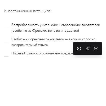
Инвестиционный потенциал:
Востребованность у испанских и европейских покупателей
(особенно из Франции, Бельгии и Германии)
Стабильный арендный рынок летом — высокий спрос на
оздоровительный туризм
Нишевый рынок с ограниченным предложением
недвижимости у моря
Культура, гастрономия и стиль жизни
Гастрономия: El Taller — морская кухня и тапас; El Bodegón —
авторская кухня; Can Suñé — локальные блюда с
современным акцентом
Культурная жизнь: Fundació Palau — художественный центр с