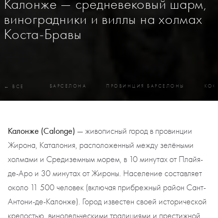
Калонже — средневековый шарм,
виноградники и виллы на холмах
Коста-Бравы
БАРСЕЛОНА
ПРОВИНЦИЯ БАРСЕЛОНЫ
КОС
← ВСЕ
Калонже (Calonge)
— живописный город в провинции
Жирона, Каталония, расположенный между зелёными
холмами и Средиземным морем, в 10 минутах от Плайя-
де-Аро и 30 минутах от Жироны. Население составляет
около 11 500 человек (включая прибрежный район Сант-
Антони-де-Калонже). Город известен своей исторической
крепостью, винодельческими традициями и престижной