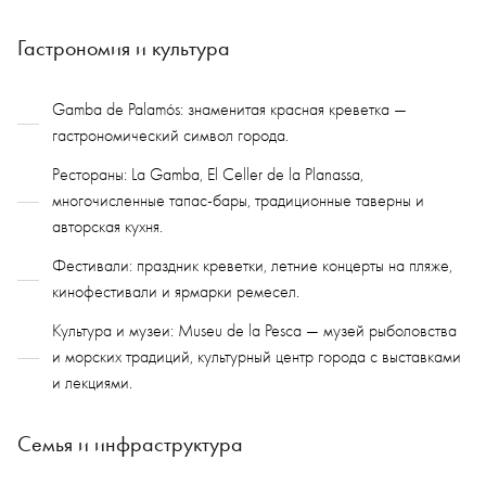
Гастрономия и культура
Gamba de Palamós: знаменитая красная креветка —
гастрономический символ города.
Рестораны: La Gamba, El Celler de la Planassa,
многочисленные тапас-бары, традиционные таверны и
авторская кухня.
Фестивали: праздник креветки, летние концерты на пляже,
кинофестивали и ярмарки ремесел.
Культура и музеи: Museu de la Pesca — музей рыболовства
и морских традиций, культурный центр города с выставками
и лекциями.
Семья и инфраструктура