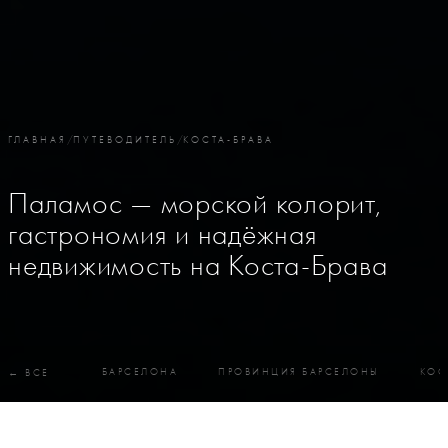
ГЛАВНАЯ
/
ПУТЕВОДИТЕЛЬ
/
КОСТА-БРАВА
Паламос — морской колорит,
гастрономия и надёжная
недвижимость на Коста-Брава
БАРСЕЛОНА
ПРОВИНЦИЯ БАРСЕЛОНЫ
КОС
← ВСЕ