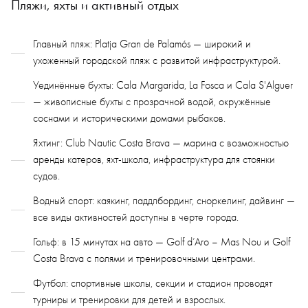
Пляжи, яхты и активный отдых
Главный пляж: Platja Gran de Palamós — широкий и
ухоженный городской пляж с развитой инфраструктурой.
Уединённые бухты: Cala Margarida, La Fosca и Cala S'Alguer
— живописные бухты с прозрачной водой, окружённые
соснами и историческими домами рыбаков.
Яхтинг: Club Nautic Costa Brava — марина с возможностью
аренды катеров, яхт-школа, инфраструктура для стоянки
судов.
Водный спорт: каякинг, паддлбординг, сноркелинг, дайвинг —
все виды активностей доступны в черте города.
Гольф: в 15 минутах на авто — Golf d’Aro – Mas Nou и Golf
Costa Brava с полями и тренировочными центрами.
Футбол: спортивные школы, секции и стадион проводят
турниры и тренировки для детей и взрослых.