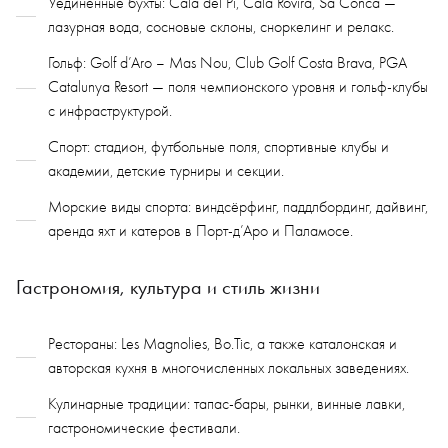
Уединённые бухты: Cala del Pi, Cala Rovira, Sa Conca —
лазурная вода, сосновые склоны, сноркелинг и релакс.
Гольф: Golf d’Aro – Mas Nou, Club Golf Costa Brava, PGA
Catalunya Resort — поля чемпионского уровня и гольф-клубы
с инфраструктурой.
Спорт: стадион, футбольные поля, спортивные клубы и
академии, детские турниры и секции.
Морские виды спорта: виндсёрфинг, паддлбординг, дайвинг,
аренда яхт и катеров в Порт-д’Аро и Паламосе.
Гастрономия, культура и стиль жизни
Рестораны: Les Magnolies, Bo.Tic, а также каталонская и
авторская кухня в многочисленных локальных заведениях.
Кулинарные традиции: тапас-бары, рынки, винные лавки,
гастрономические фестивали.