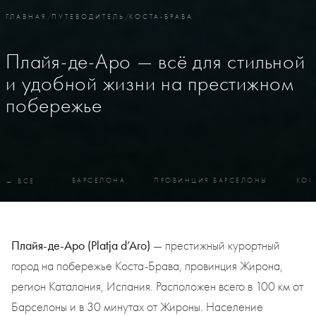
ГЛАВНАЯ
/
ПУТЕВОДИТЕЛЬ
/
КОСТА-БРАВА
Плайя-де-Аро — всё для стильной
и удобной жизни на престижном
побережье
БАРСЕЛОНА
ПРОВИНЦИЯ БАРСЕЛОНЫ
КОС
← ВСЕ
Плайя-де-Аро (Platja d’Aro)
— престижный курортный
город на побережье Коста-Брава, провинция Жирона,
регион Каталония, Испания. Расположен всего в 100 км от
Барселоны и в 30 минутах от Жироны. Население