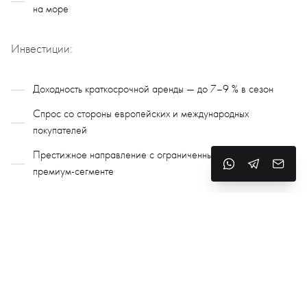
на море
Инвестиции:
Доходность краткосрочной аренды — до 7–9 % в сезон
Спрос со стороны европейских и международных
покупателей
Престижное направление с ограниченным предложением в
премиум-сегменте
Почему выбирают Плайя-де-Аро
Престиж и безопасность
Пляжи, яхт-клубы и морская инфраструктура
Гольф, спорт и активный образ жизни