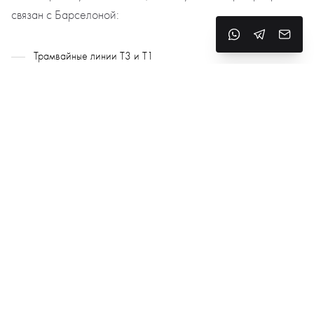
связан с Барселоной:
Трамвайные линии T3 и T1
Автобусы и такси
Быстрый выезд на B-23, Ronda de Dalt, 15 минут до центра
города
До аэропорта El Prat — около 20 минут на автомобиле
Почему выбирают Сан Жуст Десверн
Престижный, тихий и зелёный пригород
Высокое качество жилья и жизни
Близость к международным школам и деловому центру
Отличная экология и соседство с природным парком