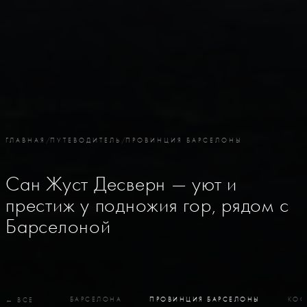
ГЛАВНАЯ
/
ПУТЕВОДИТЕЛЬ
/
ПРОВИНЦИЯ БАРСЕЛОНЫ
Сан Жуст Десверн — уют и
престиж у подножия гор, рядом с
Барселоной
БАРСЕЛОНА
ПРОВИНЦИЯ БАРСЕЛОНЫ
КОС
← ВСЕ