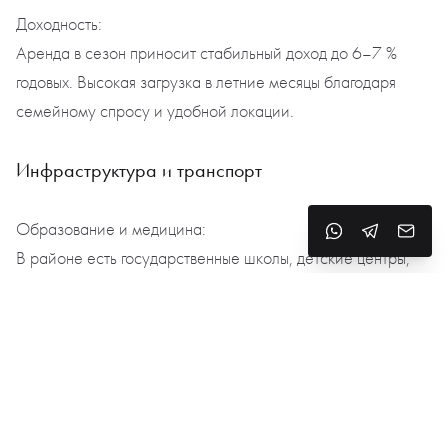
Доходность:
Аренда в сезон приносит стабильный доход до 6–7 %
годовых. Высокая загрузка в летние месяцы благодаря
семейному спросу и удобной локации.
Инфраструктура и транспорт
Образование и медицина:
В районе есть государственные школы, детские центры,
музыкальные кружки. Медицина — через местные
поликлиники, аптеки и частных врачей. Частные клиники
— в Плайя-де-Аро и Жироне.
Транспорт:
Прямой доступ к трассе C-31. До аэропорта Жироны —