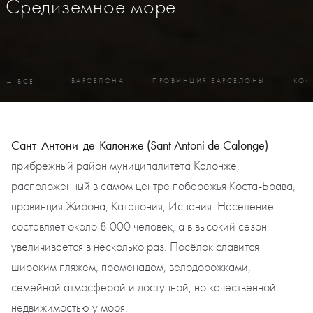
Средиземное море
БАРСЕЛОНА
ПРОВИНЦИЯ БАРСЕЛОНЫ
КОС
← ВСЕ
Сант-Антони-де-Калонже (Sant Antoni de Calonge)
—
прибрежный район муниципалитета Калонже,
расположенный в самом центре побережья Коста-Брава,
провинция Жирона, Каталония, Испания. Население
составляет около 8 000 человек, а в высокий сезон —
увеличивается в несколько раз. Посёлок славится
широким пляжем, променадом, велодорожками,
семейной атмосферой и доступной, но качественной
недвижимостью у моря.