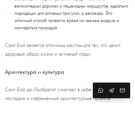
велосипедных дорожек и пешеходных маршрутов, идеально
подходящих для активных прогулок, и велоезда. Это
отличный способ провести время на свежем воздухе и
насладиться природой.
Сант-Бой является отличным местом для тех, кто ценит
здоровый образ жизни и активный отдых.
Архитектура и культура
Сант-Бой-де-Льобрегат
сочетает в себе историческое
наследие и современные архитектурные проекты.
Историческая архитектура: в городе сохранились памятники
архитектуры, такие как старинная церковь Санта-Мария, а
также дома и здания в традиционном каталонском стиле,