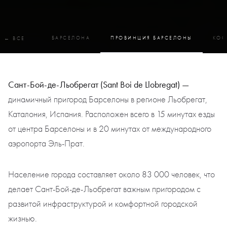
БАРСЕЛОНА
ПРОВИНЦИЯ БАРСЕЛОНЫ
КОС
← ВСЕ
Сант-Бой-де-Льобрегат (Sant Boi de Llobregat) —
динамичный пригород Барселоны в регионе Льобрегат,
Каталония, Испания. Расположен всего в 15 минутах езды
от центра Барселоны и в 20 минутах от международного
аэропорта Эль-Прат.
Население города составляет около 83 000 человек, что
делает Сант-Бой-де-Льобрегат важным пригородом с
развитой инфраструктурой и комфортной городской
жизнью.