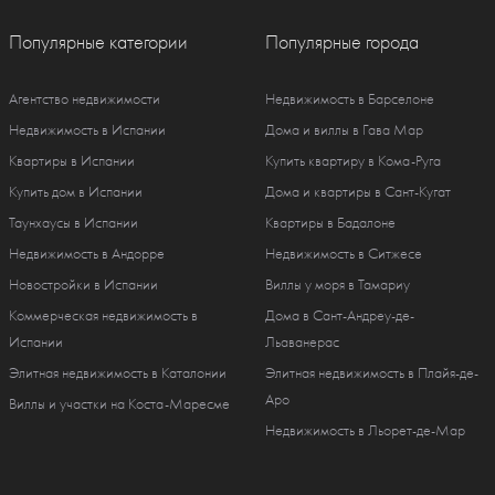
Популярные категории
Популярные города
Агентство недвижимости
Недвижимость в Барселоне
Недвижимость в Испании
Дома и виллы в Гава Мар
Квартиры в Испании
Купить квартиру в Кома-Руга
Купить дом в Испании
Дома и квартиры в Сант-Кугат
Таунхаусы в Испании
Квартиры в Бадалоне
Недвижимость в Андорре
Недвижимость в Ситжесе
Новостройки в Испании
Виллы у моря в Тамариу
Коммерческая недвижимость в
Дома в Сант-Андреу-де-
Испании
Льаванерас
Элитная недвижимость в Каталонии
Элитная недвижимость в Плайя-де-
Аро
Виллы и участки на Коста-Маресме
Недвижимость в Льорет-де-Мар