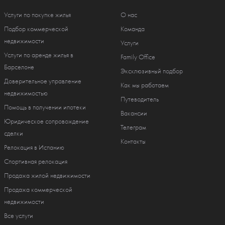
Услуги по покупке жилья
О нас
Подбор коммерческой
Команда
недвижимости
Услуги
Услуги по аренде жилья в
Family Office
Барселоне
Эксклюзивный подбор
Доверительное управление
Как мы работаем
недвижимостью
Путеводитель
Помощь в получении ипотеки
Вакансии
Юридическое сопровождение
Телеграм
сделки
Контакты
Релокация в Испанию
Спортивная релокация
Продажа жилой недвижимости
Продажа коммерческой
недвижимости
Все услуги