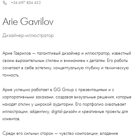
+34 697 854 432
Arie Gavrilov
Дизайнер-иллюстратор
Арие Гаврилов — талантливый дизайнер и иллюстратор, известный
своим выразительным стилем и вниманием к деталям. Его работы
сочетают в себе эстетику, концептуальную глубину и техническую
точность.
Арие успешно работает в GG Group с презентациями и с
корпоративными заказами, создавая визуальные решения, которые
находят отклик у широкой аудитории. Его портфолио охватывает
иллюстрации, айдентику, digital-дизайн и креативные проекты для
клиентов.
Среди его сильных сторон — чувство композиции, владение