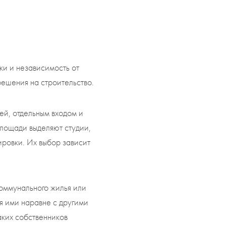
и и независимость от
решения на строительство.
й, отдельным входом и
площади выделяют студии,
ировки. Их выбор зависит
коммунального жилья или
ся ими наравне с другими
аких собственников