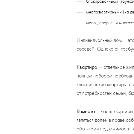
блокированными (таунхау
многоквартирными (на дв
мало-, средне- и многоэ
Индивидуальный дом — это
соседей. Однако он требуе
Квартира
— отдельное жил
полным набором необходим
классические квартиры, е
от потребностей семьи, б
Комната
— часть квартиры
являться долей в праве со
объектами недвижимости: с