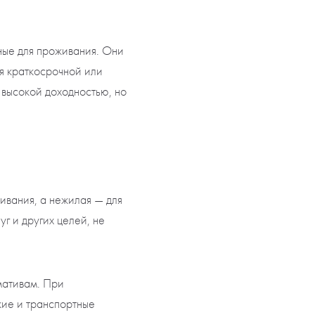
ные для проживания. Они
ля краткосрочной или
 высокой доходностью, но
ивания, а нежилая — для
г и других целей, не
мативам. При
кие и транспортные