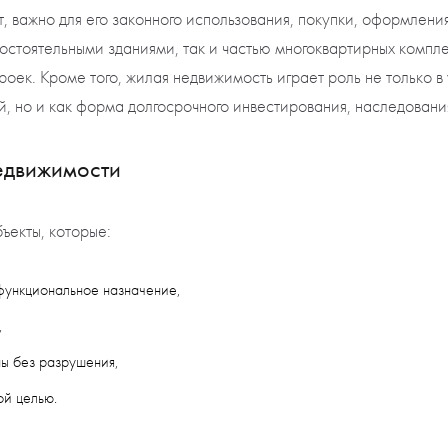
т, важно для его законного использования, покупки, оформлени
мостоятельными зданиями, так и частью многоквартирных компл
оек. Кроме того, жилая недвижимость играет роль не только в
, но и как форма долгосрочного инвестирования, наследовани
едвижимости
ъекты, которые:
функциональное назначение,
,
ы без разрушения,
ой целью.