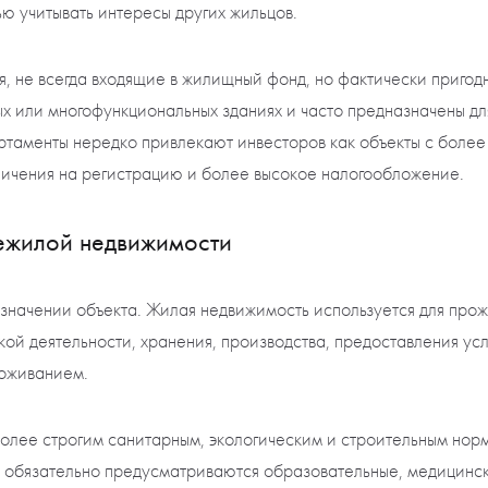
ю учитывать интересы других жильцов.
 не всегда входящие в жилищный фонд, но фактически пригод
ых или многофункциональных зданиях и часто предназначены д
ртаменты нередко привлекают инвесторов как объекты с более
аничения на регистрацию и более высокое налогообложение.
ежилой недвижимости
значении объекта. Жилая недвижимость используется для прож
й деятельности, хранения, производства, предоставления услу
роживанием.
олее строгим санитарным, экологическим и строительным нор
 обязательно предусматриваются образовательные, медицинс