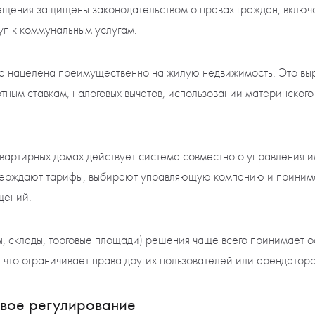
ещения защищены законодательством о правах граждан, включ
уп к коммунальным услугам.
а нацелена преимущественно на жилую недвижимость. Это вы
тным ставкам, налоговых вычетов, использовании материнского
оквартирных домах действует система совместного управления 
утверждают тарифы, выбирают управляющую компанию и прини
щений.
ы, склады, торговые площади) решения чаще всего принимает 
 что ограничивает права других пользователей или арендаторо
овое регулирование