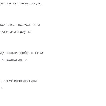
ая право на регистрацию,
ражается в возможности
 капитала и других
имуществом: собственники
мают решения по
основной владелец или
в.