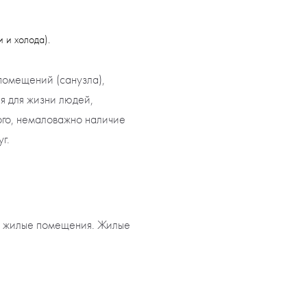
 и холода).
 помещений (санузла),
я для жизни людей,
ого, немаловажно наличие
г.
д жилые помещения. Жилые