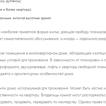
сы, дуплексы);
е и более квартиры);
тажными, включая высотные здания.
 наиболее приватная форма жилья, дающая свободу планировк
т самостоятельного обслуживания, а иногда — отдельного раз
ое помещение в многоквартирном доме, обладающее изоляцие
ых условий для проживания. В зависимости от планировки и 
вроформата, двухуровневые, лофты и квартиры свободной план
юджета и архитектурных особенностей дома.
 или дома, используемая для проживания. Может быть частью 
бственности на квартиру. Владельцы комнат могут распоряжать
давать, продавать, передавать по наследству. Однако права т