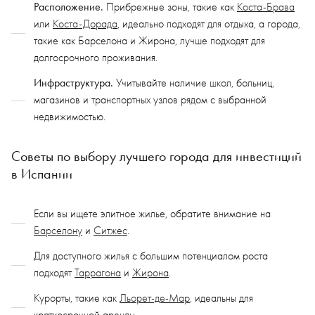
Расположение.
Прибрежные зоны, такие как
Коста-Брава
или
Коста-Дорада
, идеально подходят для отдыха, а города,
такие как Барселона и Жирона, лучше подходят для
долгосрочного проживания.
Инфраструктура.
Учитывайте наличие школ, больниц,
магазинов и транспортных узлов рядом с выбранной
недвижимостью.
Советы по выбору лучшего города для инвестиций
в Испании
Если вы ищете элитное жилье, обратите внимание на
Барселону
и
Ситжес
.
Для доступного жилья с большим потенциалом роста
подходят
Таррагона
и
Жирона
.
Курорты, такие как
Льорет-де-Мар
, идеальны для