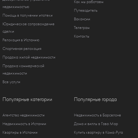
Как мы работаем
недвижимостью
Путеводитель
Помощь в получении ипотеки
Вакансии
Юридическое сопровождение
Телеграм
сделки
Контакты
Релокация в Испанию
Спортивная релокация
Продажа жилой недвижимости
Продажа коммерческой
недвижимости
Все услуги
Популярные категории
Популярные города
Агентство недвижимости
Недвижимость в Барселоне
Недвижимость в Испании
Дома и виллы в Гава Мар
Квартиры в Испании
Купить квартиру в Кома-Руга