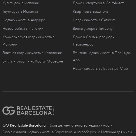
Купить дом в Испании
Дома и квартиры в Сант-Кугат
Таунхаусы в Испании
Квартиры в Бадалоне
Недвижимость в Андорре
Недвижимость в Ситжесе
Новостройки в Испании
Виллы у моря в Тамариу
Коммерческая недвижимость в
Дома в Сант-Андреу-де-
Испании
Льаванерас
Элитная недвижимость в Каталонии
Элитная недвижимость в Плайя-де-
Аро
Виллы и участки на Коста-Маресме
Недвижимость в Льорет-де-Мар
GG Real Estate Barcelona
– больше, чем агентство недвижимости.
Эксклюзивная недвижимость в Барселоне и на побережье Испании для жизни