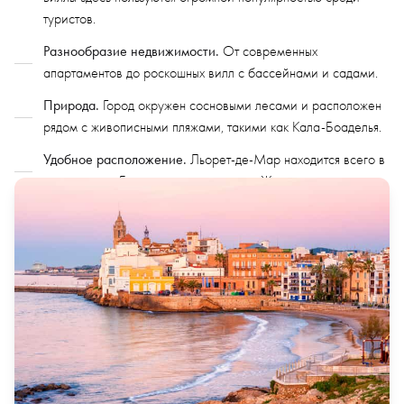
туристов.
Разнообразие недвижимости.
От современных
апартаментов до роскошных вилл с бассейнами и садами.
Природа.
Город окружен сосновыми лесами и расположен
рядом с живописными пляжами, такими как Кала-Боаделья.
Удобное расположение.
Льорет-де-Мар находится всего в
часе езды от Барселоны и аэропорта Жироны.