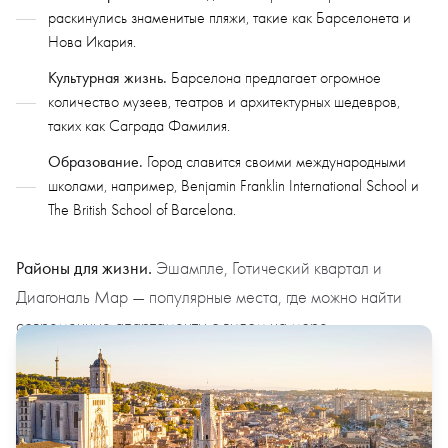
раскинулись знаменитые пляжи, такие как Барселонета и
Нова Икария.
Культурная жизнь.
Барселона предлагает огромное
количество музеев, театров и архитектурных шедевров,
таких как Саграда Фамилия.
Образование.
Город славится своими международными
школами, например, Benjamin Franklin International School и
The British School of Barcelona.
Районы для жизни.
Эшампле, Готический квартал и
Диагональ Мар — популярные места, где можно найти
современные апартаменты с видом на море.