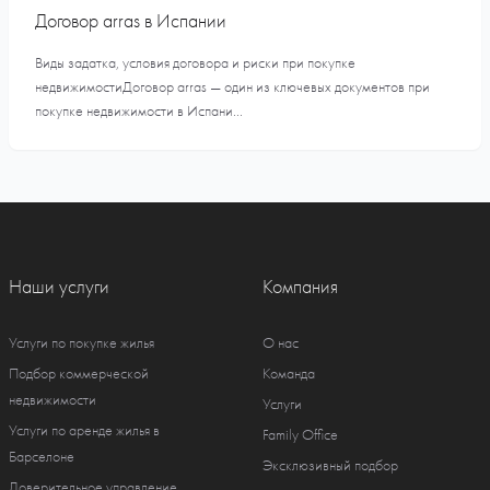
Договор arras в Испании
Виды задатка, условия договора и риски при покупке
недвижимостиДоговор arras — один из ключевых документов при
покупке недвижимости в Испани...
Наши услуги
Компания
Услуги по покупке жилья
О нас
Подбор коммерческой
Команда
недвижимости
Услуги
Услуги по аренде жилья в
Family Office
Барселоне
Эксклюзивный подбор
Доверительное управление