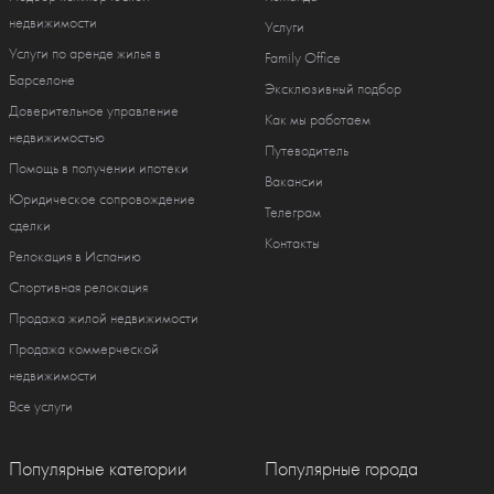
недвижимости
Услуги
Услуги по аренде жилья в
Family Office
Барселоне
Эксклюзивный подбор
Доверительное управление
Как мы работаем
недвижимостью
Путеводитель
Помощь в получении ипотеки
Вакансии
Юридическое сопровождение
Телеграм
сделки
Контакты
Релокация в Испанию
Спортивная релокация
Продажа жилой недвижимости
Продажа коммерческой
недвижимости
Все услуги
Популярные категории
Популярные города