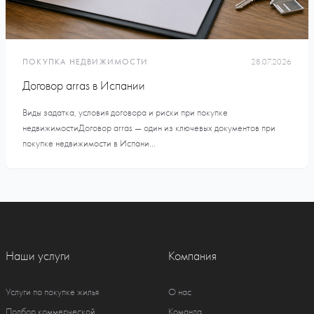
ПОКУПКА НЕДВИЖИМОСТИ
28.07.2026
Договор arras в Испании
Виды задатка, условия договора и риски при покупке
недвижимостиДоговор arras — один из ключевых документов при
покупке недвижимости в Испани...
Наши услуги
Компания
Услуги по покупке жилья
О нас
Подбор коммерческой
Команда