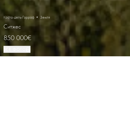
Коста-дель-Гарраф • Земля
Ситжес
850 000€
ВСЕ ФОТО
Земля
Ситжес
ВИД НЕДВИЖИМОСТИ
РАСПОЛОЖЕНИЕ
Большой участок земли с видом на
море и гольф в Ситжесе, Барселона
Каталог
/
Коста-дель-Гарраф
/
Ситжес
/
Земля