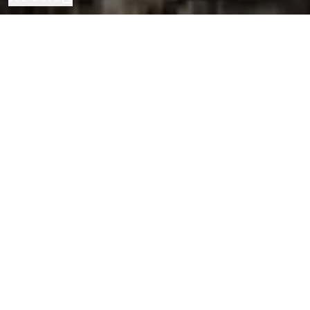
Дом
6
8
Сант-Андреу-де-Льаванерас
ВИД НЕДВИЖИМОСТИ
СПАЛЬНИ
ВАННЫЕ
РАСПОЛОЖЕНИЕ
Эксклюзивная элитная вилла с
панорамным видом на море в Сант-
Андреу-де-Льаванерас, Барселона
Каталог
/
Коста-дель-Маресме
/
Сант-Андреу-де-Льаванерас
/
Дом
Погрузитесь в атмосферу абсолютной уединённости и
эксклюзивности этой дизайнерской виллы, неоднократно
публиковавшейся в интерьерных журналах за её авангардный