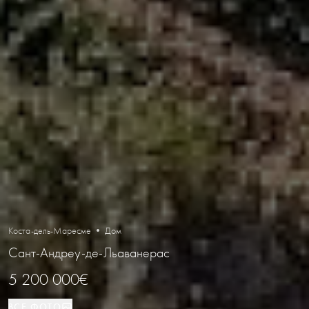
Коста-дель-Маресме • Дом
Сант-Андреу-де-Льаванерас
5 200 000€
ВСЕ ФОТО