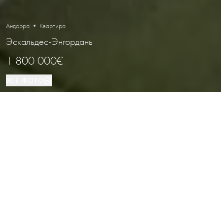
Андорра • Квартира
Эскальдес-Энгордань
1 800 000€
ВСЕ ФОТО
Квартира
3
2
Эскальдес-Энгордань
ВИД НЕДВИЖИМОСТИ
СПАЛЬНИ
ВАННЫЕ
РАСПОЛОЖЕНИЕ
Эксклюзивные апартаменты с
панорамными видами в Can
Diumenge, Андорра