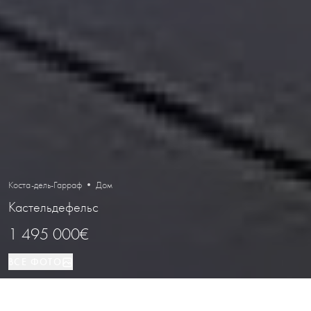
Коста-дель-Гарраф • Дом
Кастельдефельс
1 495 000€
ВСЕ ФОТО