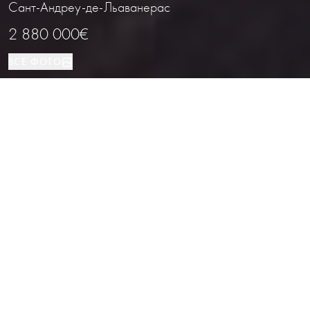
Сант-Андреу-де-Льаванерас
2 880 000€
ВСЕ ФОТО
Дом
5
8
Сант-Андреу-де-Льаванерас
ВИД НЕДВИЖИМОСТИ
СПАЛЬНИ
ВАННЫЕ
РАСПОЛОЖЕНИЕ
Элегантная вилла с панорамными
видами в Сант-Андреу-де-
Льаванерас, Барселона
Каталог
/
Коста-дель-Маресме
/
Сант-Андреу-де-Льаванерас
/
Дом