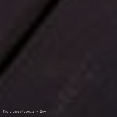
Коста-дель-Маресме • Дом