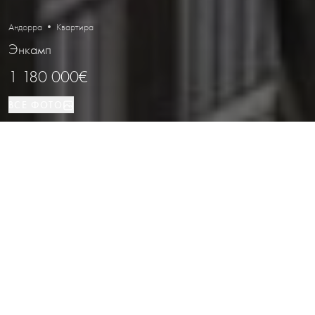
Андорра • Квартира
Энкамп
1 180 000€
ВСЕ ФОТО
Квартира
3
3
Энкамп
ВИД НЕДВИЖИМОСТИ
СПАЛЬНИ
ВАННЫЕ
РАСПОЛОЖЕНИЕ
Элитная квартира на продажу в
престижном районе Вила в Энкамп,
Андорра