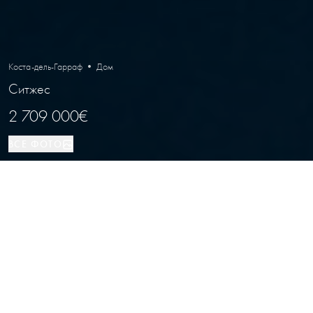
Коста-дель-Гарраф • Дом
Ситжес
2 709 000€
ВСЕ ФОТО
Дом
5
4
Ситжес
ВИД НЕДВИЖИМОСТИ
СПАЛЬНИ
ВАННЫЕ
РАСПОЛОЖЕНИЕ
Элитный дом на этапе строительства
в Ситжесе, Барселона