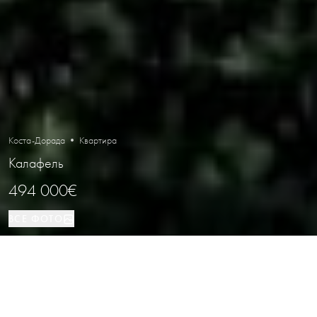
Коста-Дорада • Квартира
Калафель
494 000€
ВСЕ ФОТО
Квартира
126 м²
3
2
Калафель
ВИД НЕДВИЖИМОСТИ
ПЛОЩАДЬ
СПАЛЬНИ
ВАННЫЕ
РАСПОЛОЖЕНИЕ