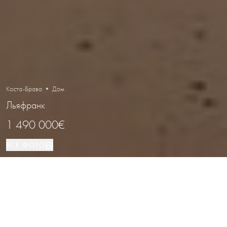
Коста-Брава • Дом
Льяфранк
1 490 000€
ВСЕ ФОТО
Дом
4
2
Льяфранк
ВИД НЕДВИЖИМОСТИ
СПАЛЬНИ
ВАННЫЕ
РАСПОЛОЖЕНИЕ