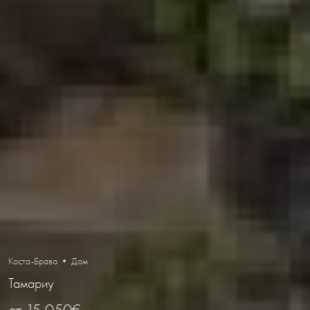
Коста-Брава • Дом
Тамариу