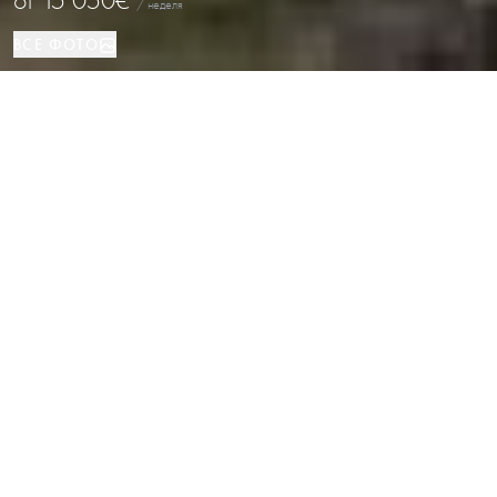
от
15 050€
/ неделя
ВСЕ ФОТО
Дом
7
7
Тамариу
ВИД НЕДВИЖИМОСТИ
СПАЛЬНИ
ВАННЫЕ
РАСПОЛОЖЕНИЕ
Уникальное предложение для
отдыха — жемчужина в Тамариу,
Коста-Брава
Каталог
/
Коста-Брава
/
Тамариу
/
Дом
Эта жемчужина побережья - вилла "Белый остров" (Illa Blanca) с