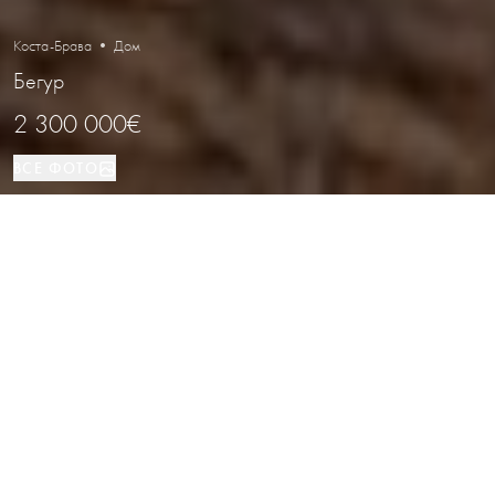
Коста-Брава • Дом
Бегур
2 300 000€
ВСЕ ФОТО
Дом
10
4
Бегур
ВИД НЕДВИЖИМОСТИ
СПАЛЬНИ
ВАННЫЕ
РАСПОЛОЖЕНИЕ
Великолепный особняк в Бегуре,
Коста-Брава
Каталог
/
Коста-Брава
/
Бегур
/
Дом