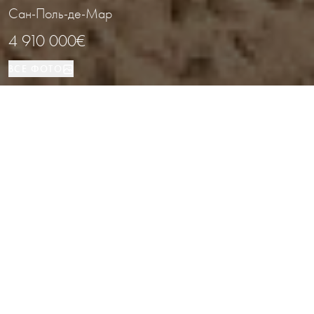
Сан-Поль-де-Мар
4 910 000€
ВСЕ ФОТО
Коммерческая
Сан-Поль-де-Мар
ВИД НЕДВИЖИМОСТИ
РАСПОЛОЖЕНИЕ
Земельный участок у моря на
продажу под гостиничный комплекс
неподалеку от Барселоны
Каталог
/
Коста-дель-Маресме
/
Сан-Поль-де-Мар
/
Коммерческая