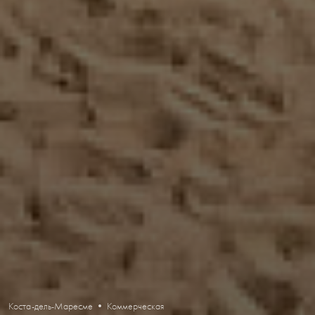
Коста-дель-Маресме • Коммерческая