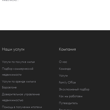
Наши услуги
Компания
Услуги по покупке жилья
О нас
Подбор коммерческой
Команда
недвижимости
Услуги
Услуги по аренде жилья в
Family Office
Барселоне
Эксклюзивный подбор
Доверительное управление
Как мы работаем
недвижимостью
Путеводитель
Помощь в получении ипотеки
Вакансии