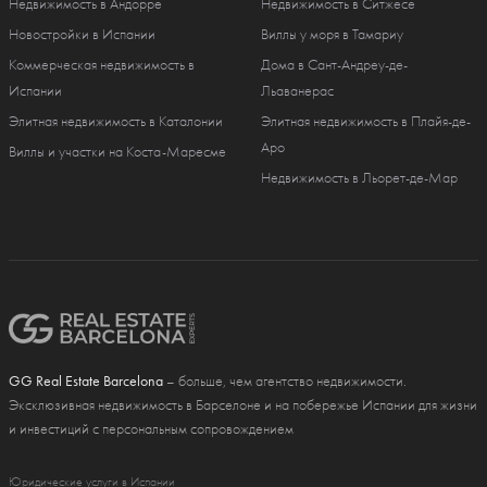
Недвижимость в Андорре
Недвижимость в Ситжесе
Новостройки в Испании
Виллы у моря в Тамариу
Коммерческая недвижимость в
Дома в Сант-Андреу-де-
Испании
Льаванерас
Элитная недвижимость в Каталонии
Элитная недвижимость в Плайя-де-
Аро
Виллы и участки на Коста-Маресме
Недвижимость в Льорет-де-Мар
GG Real Estate Barcelona
– больше, чем агентство недвижимости.
Эксклюзивная недвижимость в Барселоне и на побережье Испании для жизни
и инвестиций с персональным сопровождением
Юридические услуги в Испании