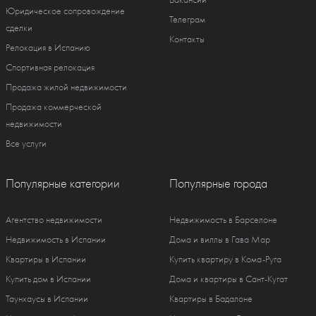
Юридическое сопровождение
Телеграм
сделки
Контакты
Релокация в Испанию
Спортивная релокация
Продажа жилой недвижимости
Продажа коммерческой
недвижимости
Все услуги
Популярные категории
Популярные города
Агентство недвижимости
Недвижимость в Барселоне
Недвижимость в Испании
Дома и виллы в Гава Мар
Квартиры в Испании
Купить квартиру в Кома-Руга
Купить дом в Испании
Дома и квартиры в Сант-Кугат
Таунхаусы в Испании
Квартиры в Бадалоне