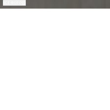
ВСЕ ФОТО
Квартира
2
2
Барселона
ВИД НЕДВИЖИМОСТИ
СПАЛЬНИ
ВАННЫЕ
РАСПОЛОЖЕНИЕ
Дизайнерская квартира с видом на
парк Туро в Барселоне — после
полной реконструкции
Каталог
/
Провинция Барселоны
/
Барселона
/
Квартира
Современная элегантность с видом на Парк Туро и проспект Пау
Казальс.