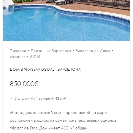
Продажа
•
Провинция Барселоны
•
Вилассар-де-Дальт
•
Испания
•
#1761
ДОМ В VILASSAR DE DALT, БАРСЕЛОНА
850 000€
5 спальни
4 ванные
432 м²
Этот отдельно стоящий дом с ориентацией на море
расположен в одном из самых привлекательных районов
Vilassar de Dalt. Дом имеет 432 м² общей...