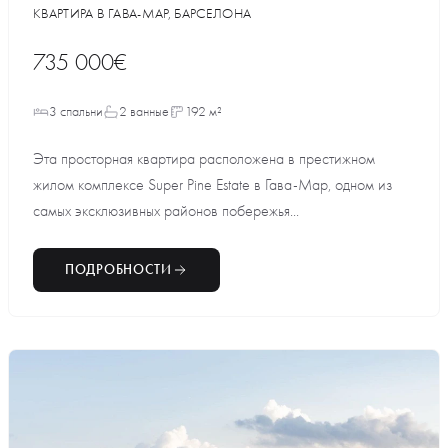
КВАРТИРА В ГАВА-МАР, БАРСЕЛОНА
735 000€
3 спальни
2 ванные
192 м²
Эта просторная квартира расположена в престижном
жилом комплексе Super Pine Estate в Гава-Мар, одном из
самых эксклюзивных районов побережья...
ПОДРОБНОСТИ