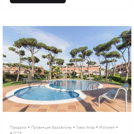
Продажа
•
Провинция Барселоны
•
Гава-Мар
•
Испания
•
#1778