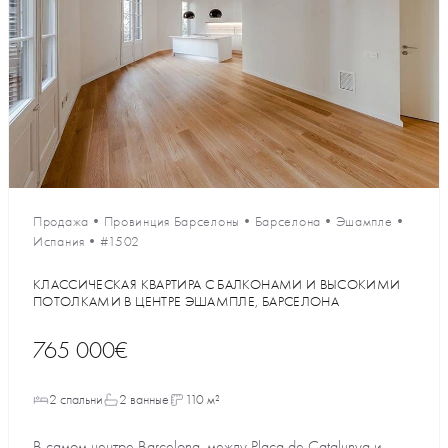
Продажа
•
Провинция Барселоны
•
Барселона
•
Эшампле
•
Испания
•
#1502
КЛАССИЧЕСКАЯ КВАРТИРА С БАЛКОНАМИ И ВЫСОКИМИ
ПОТОЛКАМИ В ЦЕНТРЕ ЭШАМПЛЕ, БАРСЕЛОНА
765 000€
2 спальни
2 ванные
110 м²
В самом центре Barcelona, между Placa de Catalunya и