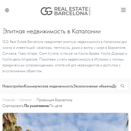
Элитная недвижимость в Каталонии
GG Real Estate Barcelona предлагает элитную недвижимость в Каталонии для
жизни и инвестиций: квартиры, пентхаусы, дома и виллы у моря в Барселоне,
Ситжесе, Гава-Маре, Сант-Кугате, а также на Коста-Брава, Коста-Дорада и
Коста-дель-Маресме. Помогаем купить недвижимость в Испании с полным
юридическим сопровождением, ипотекой для нерезидентов и доступом к
эксклюзивным объектам.
Новостройки
Коммерческая недвижимость
Эксклюзивные объекты
Долгосроч
Главная
Каталог
Провинция Барселоны
Сортировать:
По умолчанию
По цене