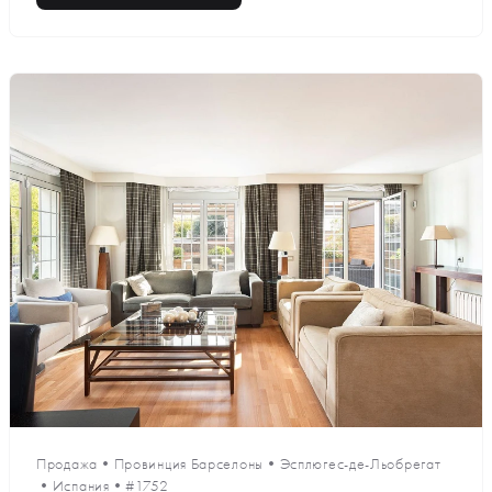
Продажа
•
Провинция Барселоны
•
Эсплюгес-де-Льобрегат
•
Испания
•
#1752