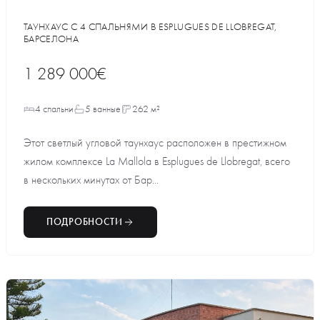
ТАУНХАУС С 4 СПАЛЬНЯМИ В ESPLUGUES DE LLOBREGAT,
БАРСЕЛОНА
1 289 000€
4 спальни
5 ванные
262 м²
Этот светлый угловой таунхаус расположен в престижном
жилом комплексе La Mallola в Esplugues de Llobregat, всего
в нескольких минутах от Бар...
ПОДРОБНОСТИ