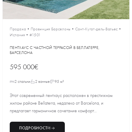
Продажа
•
Провинция Барселоны
•
Сант-Кугат-дель-Вальес
•
Испания
•
#1501
ПЕНТХАУС С ЧАСТНОЙ ТЕРРАСОЙ В БЕЛЛАТЕРРЕ,
БАРСЕЛОНА
595 000€
2 спальни
2 ванные
95 м²
Этот современный пентхаус расположен в престижном
жилом районе Bellaterra, недалеко от Barcelona, и
предлагает гармоничное сочетание комфорт...
ПОДРОБНОСТИ