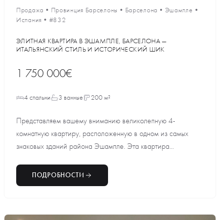
Продажа
•
Провинция Барселоны
•
Барселона
•
Эшампле
•
Испания
•
#832
ЭЛИТНАЯ КВАРТИРА В ЭШАМПЛЕ, БАРСЕЛОНА —
ИТАЛЬЯНСКИЙ СТИЛЬ И ИСТОРИЧЕСКИЙ ШИК
1 750 000€
4 спальни
3 ванные
200 м²
Представляем вашему вниманию великолепную 4-
комнатную квартиру, расположенную в одном из самых
знаковых зданий района Эшампле. Эта квартира...
ПОДРОБНОСТИ