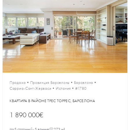
Продажа
•
Провинция Барселоны
•
Барселона
•
Сарриа-Сант-Жерваси
•
Испания
•
#1780
КВАРТИРА В РАЙОНЕ ТРЕС ТОРРЕС, БАРСЕЛОНА
1 890 000€
5 спальни
5 ванные
273 м²