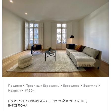
Продажа
•
Провинция Барселоны
•
Барселона
•
Эшампле
•
Испания
•
#1504
ПРОСТОРНАЯ КВАРТИРА С ТЕРРАСОЙ В ЭШАМПЛЕ,
БАРСЕЛОНА