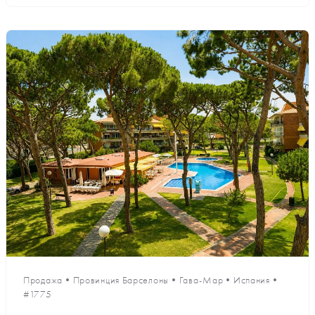
Продажа
•
Провинция Барселоны
•
Гава-Мар
•
Испания
•
#1775