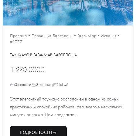
Продажа
•
Провинция Барселоны
•
Гава-Мар
•
Испания
•
#1777
ТАУНХАУС В ГАВА-МАР, БАРСЕЛОНА
1 270 000€
3 спальни
3 ванные
265 м²
Этот элегантный таунхаус расположен в одном из самых
престижных и спокойных районов Гава, всего в нескольких
минутах от пляжа. Дом предлагае...
ПОДРОБНОСТИ