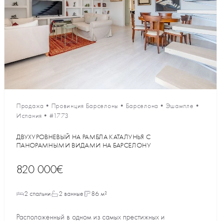
Продажа
•
Провинция Барселоны
•
Барселона
•
Эшампле
•
Испания
•
#1773
ДВУХУРОВНЕВЫЙ НА РАМБЛА КАТАЛУНЬЯ С
ПАНОРАМНЫМИ ВИДАМИ НА БАРСЕЛОНУ
820 000€
2 спальни
2 ванные
86 м²
Расположенный в одном из самых престижных и