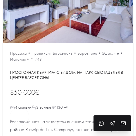
Продажа
•
Провинция Барселоны
•
Барселона
•
Эшампле
•
Испания
•
#1748
ПРОСТОРНАЯ КВАРТИРА С ВИДОМ НА ПАРК СЬЮТАДЕЛЬЯ В
ЦЕНТРЕ БАРСЕЛОНЫ
850 000€
4 спальни
3 ванные
130 м²
Расположенная на четвертом внешнем этаже в знаковом
районе Passeig de Lluís Companys, эта элегантная квартира