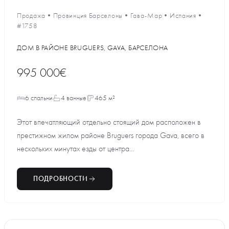
Продажа
•
Провинция Барселоны
•
Гава-Мар
•
Испания
•
#1758
ДОМ В РАЙОНЕ BRUGUERS, GAVA, БАРСЕЛОНА
995 000€
6 спальни
4 ванные
465 м²
Этот впечатляющий отдельно стоящий дом расположен в
престижном жилом районе Bruguers города Gava, всего в
нескольких минутах езды от центра...
ПОДРОБНОСТИ