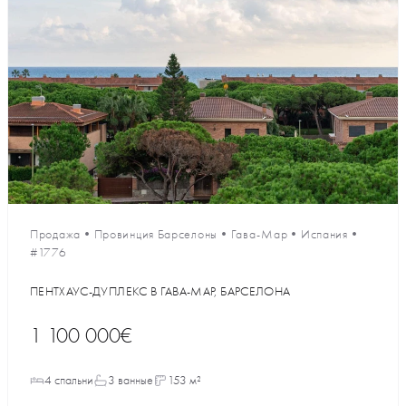
Продажа
•
Провинция Барселоны
•
Гава-Мар
•
Испания
•
#1776
ПЕНТХАУС-ДУПЛЕКС В ГАВА-МАР, БАРСЕЛОНА
1 100 000€
4 спальни
3 ванные
153 м²