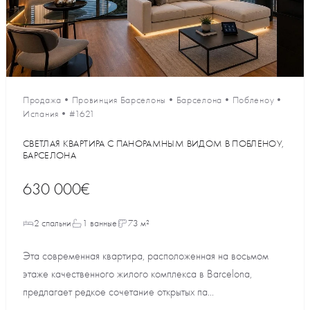
Продажа
•
Провинция Барселоны
•
Барселона
•
Побленоу
•
Испания
•
#1621
СВЕТЛАЯ КВАРТИРА С ПАНОРАМНЫМ ВИДОМ В ПОБЛЕНОУ,
БАРСЕЛОНА
630 000€
2 спальни
1 ванные
73 м²
Эта современная квартира, расположенная на восьмом
этаже качественного жилого комплекса в Barcelona,
предлагает редкое сочетание открытых па...