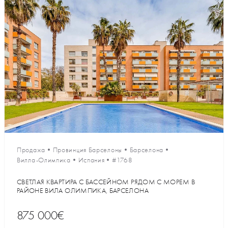
Продажа
•
Провинция Барселоны
•
Барселона
•
Вилла-Олимпика
•
Испания
•
#1768
СВЕТЛАЯ КВАРТИРА С БАССЕЙНОМ РЯДОМ С МОРЕМ В
РАЙОНЕ ВИЛА ОЛИМПИКА, БАРСЕЛОНА
875 000€