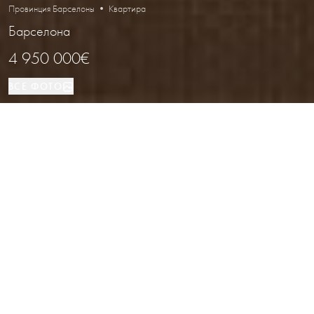
Провинция Барселоны • Квартира
Барселона
4 950 000€
ВСЕ ФОТО
Квартира
5
5
Барселона
ВИД НЕДВИЖИМОСТИ
СПАЛЬНИ
ВАННЫЕ
РАСПОЛОЖЕНИЕ
Эксклюзивная квартира 400 м² в
районе Лес-Трес-Торрес,
Барселона
Каталог
/
Провинция Барселоны
/
Барселона
/
Квартира