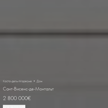
Коста-дель-Маресме • Дом
Сант-Висенс-де-Монтальт
2 800 000€
ВСЕ ФОТО