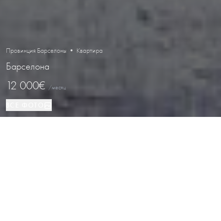
Провинция Барселоны • Квартира
Барселона
12 000€
/месяц
ВСЕ ФОТО
Квартира
4
4
Барселона
ВИД НЕДВИЖИМОСТИ
СПАЛЬНИ
ВАННЫЕ
РАСПОЛОЖЕНИЕ
Роскошная квартира с террасой и
видом на Casa Batlló на Пасео-де-