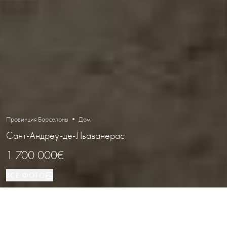
Провинция Барселоны • Дом
Сант-Андреу-де-Льаванерас
1 700 000€
ВСЕ ФОТО
Дом
800 м²
6
8
Сант-Андреу-де-Льаванерас