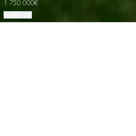
1 750 000€
ВСЕ ФОТО
Дом
606 м²
7
5
Сант-Андреу-де-Льаванерас
ВИД НЕДВИЖИМОСТИ
ПЛОЩАДЬ
СПАЛЬНИ
ВАННЫЕ
РАСПОЛОЖЕНИЕ
Роскошная вилла в классическом
стиле с садом и бассейном в
провинции Барселона
Каталог
/
Провинция Барселоны
/
Сант-Андреу-де-Льаванерас
/
Дом
Элегантная вилла представительского класса расположена в