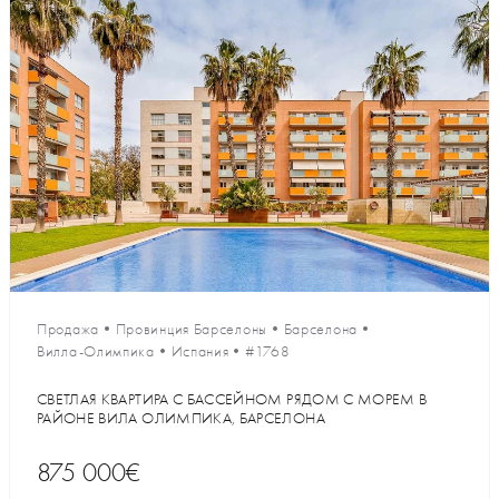
Продажа
•
Провинция Барселоны
•
Барселона
•
Вилла-Олимпика
•
Испания
•
#1768
СВЕТЛАЯ КВАРТИРА С БАССЕЙНОМ РЯДОМ С МОРЕМ В
РАЙОНЕ ВИЛА ОЛИМПИКА, БАРСЕЛОНА
875 000€