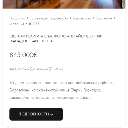
Продажа
•
Провинция Барселоны
•
Барселона
•
Эшампле
•
Испания
•
#1755
СВЕТЛАЯ КВАРТИРА С БАЛКОНОМ В РАЙОНЕ ЭНРИК
ГРАНАДОС, БАРСЕЛОНА
845 000€
3 спальни
2 ванные
121 м²
В одном из самых престижных и востребованных районов
Барселоны, на знаменитой улице Энрик Гранадос,
расположена эта светлая квартира на высо...
ПОДРОБНОСТИ