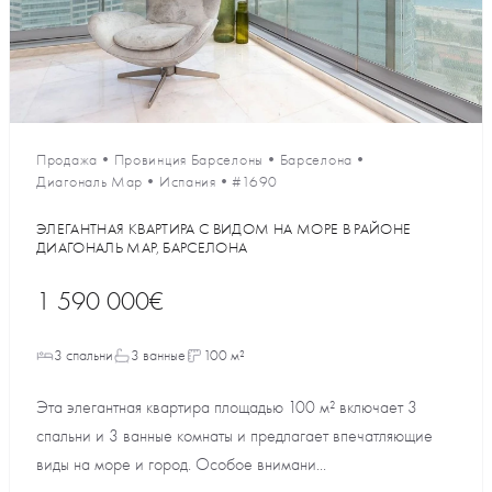
Продажа
•
Провинция Барселоны
•
Барселона
•
Диагональ Мар
•
Испания
•
#1690
ЭЛЕГАНТНАЯ КВАРТИРА С ВИДОМ НА МОРЕ В РАЙОНЕ
ДИАГОНАЛЬ МАР, БАРСЕЛОНА
1 590 000€
3 спальни
3 ванные
100 м²
Эта элегантная квартира площадью 100 м² включает 3
спальни и 3 ванные комнаты и предлагает впечатляющие
виды на море и город. Особое внимани...