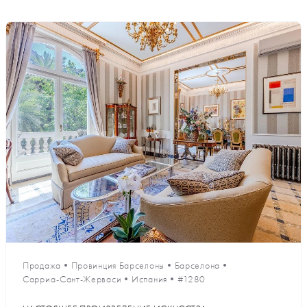
Продажа
•
Провинция Барселоны
•
Барселона
•
Сарриа-Сант-Жерваси
•
Испания
•
#1280