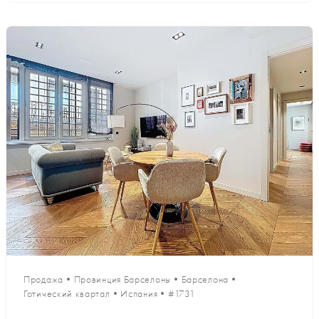
Продажа
•
Провинция Барселоны
•
Барселона
•
Готический квартал
•
Испания
•
#1731