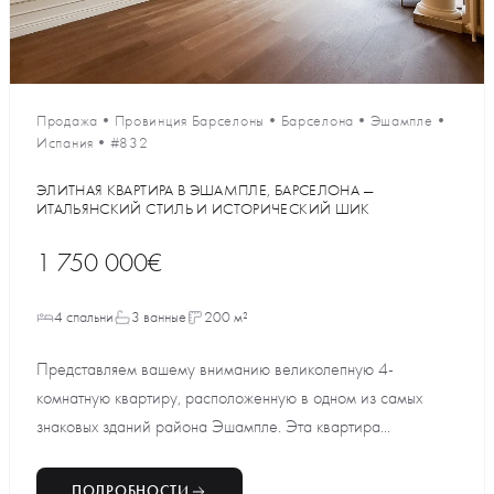
Продажа
•
Провинция Барселоны
•
Барселона
•
Эшампле
•
Испания
•
#832
ЭЛИТНАЯ КВАРТИРА В ЭШАМПЛЕ, БАРСЕЛОНА —
ИТАЛЬЯНСКИЙ СТИЛЬ И ИСТОРИЧЕСКИЙ ШИК
1 750 000€
4 спальни
3 ванные
200 м²
Представляем вашему вниманию великолепную 4-
комнатную квартиру, расположенную в одном из самых
знаковых зданий района Эшампле. Эта квартира...
ПОДРОБНОСТИ