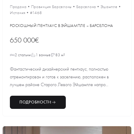
Продажа
•
Провинция Барселоны
•
Барселона
•
Эшампле
•
Испания
•
#1468
РОСКОШНЫЙ ПЕНТХАУС В ЭЙШАМПЛЕ – БАРСЕЛОНА
650 000€
2 спальни
1 ванные
83 м²
Фантастический дизайнерский пентхаус, полностью
отремонтирован и готов к заселению, расположен в
лучшем районе Старого Левого Эйшампле напро...
ПОДРОБНОСТИ