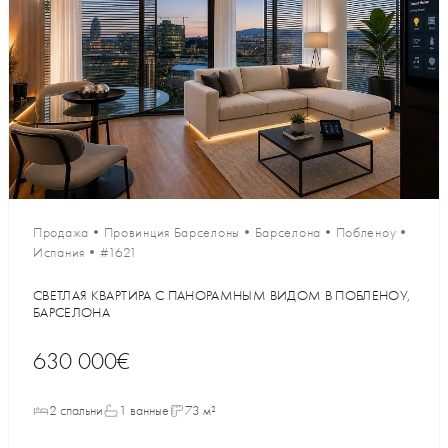
Продажа
•
Провинция Барселоны
•
Барселона
•
Побленоу
•
Испания
•
#1621
СВЕТЛАЯ КВАРТИРА С ПАНОРАМНЫМ ВИДОМ В ПОБЛЕНОУ,
БАРСЕЛОНА
630 000€
2 спальни
1 ванные
73 м²