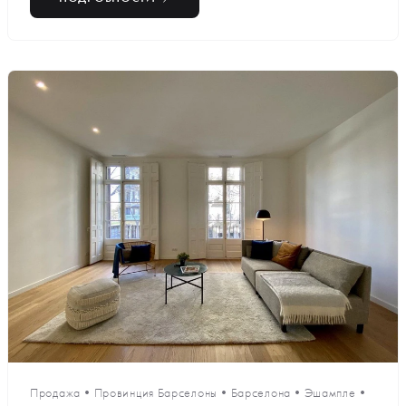
Продажа
•
Провинция Барселоны
•
Барселона
•
Эшампле
•