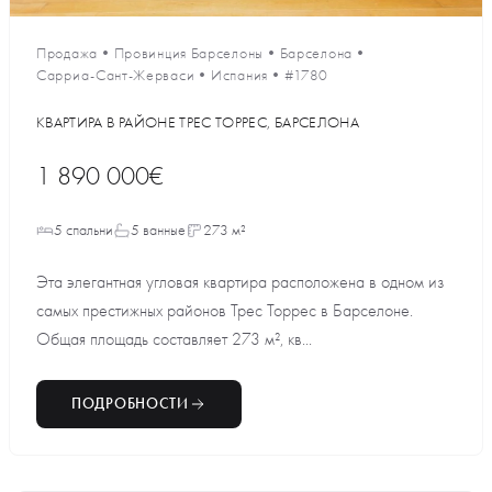
Продажа
•
Провинция Барселоны
•
Барселона
•
Сарриа-Сант-Жерваси
•
Испания
•
#1780
КВАРТИРА В РАЙОНЕ ТРЕС ТОРРЕС, БАРСЕЛОНА
1 890 000€
5 спальни
5 ванные
273 м²
Эта элегантная угловая квартира расположена в одном из
самых престижных районов Трес Торрес в Барселоне.
Общая площадь составляет 273 м², кв...
ПОДРОБНОСТИ