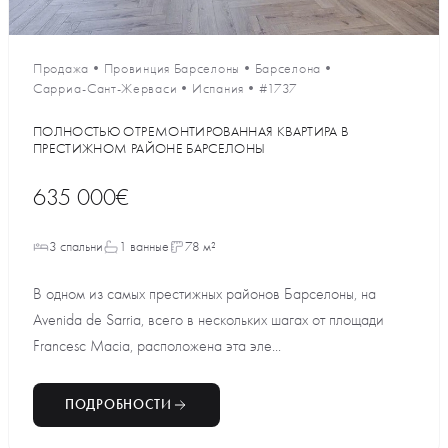
Продажа
•
Провинция Барселоны
•
Барселона
•
Сарриа-Сант-Жерваси
•
Испания
•
#1737
ПОЛНОСТЬЮ ОТРЕМОНТИРОВАННАЯ КВАРТИРА В
ПРЕСТИЖНОМ РАЙОНЕ БАРСЕЛОНЫ
635 000€
3 спальни
1 ванные
78 м²
В одном из самых престижных районов Барселоны, на
Avenida de Sarria, всего в нескольких шагах от площади
Francesc Macia, расположена эта эле...
ПОДРОБНОСТИ