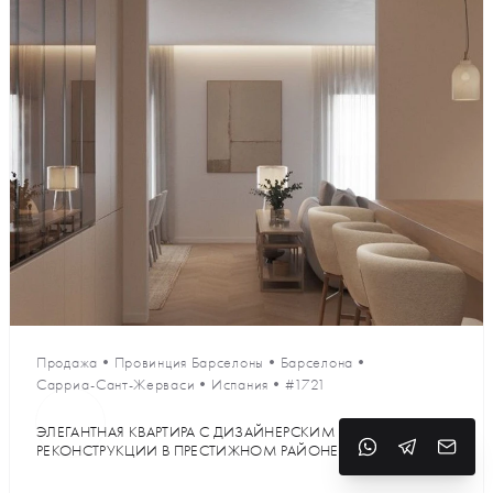
Продажа
•
Провинция Барселоны
•
Барселона
•
Сарриа-Сант-Жерваси
•
Испания
•
#1721
ЭЛЕГАНТНАЯ КВАРТИРА С ДИЗАЙНЕРСКИМ ПРОЕКТОМ
РЕКОНСТРУКЦИИ В ПРЕСТИЖНОМ РАЙОНЕ БАРСЕЛОНЫ