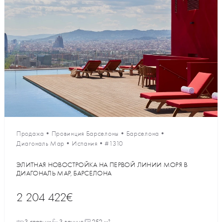
Продажа
•
Провинция Барселоны
•
Барселона
•
Диагональ Мар
•
Испания
•
#1310
ЭЛИТНАЯ НОВОСТРОЙКА НА ПЕРВОЙ ЛИНИИ МОРЯ В
ДИАГОНАЛЬ МАР, БАРСЕЛОНА
2 204 422€
3 спальни
3 ванные
252 м²