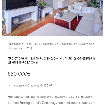
Продажа
•
Провинция Барселоны
•
Барселона
•
Эшампле
•
Испания
•
#1748
ПРОСТОРНАЯ КВАРТИРА С ВИДОМ НА ПАРК СЬЮТАДЕЛЬЯ В
ЦЕНТРЕ БАРСЕЛОНЫ
850 000€
4 спальни
3 ванные
130 м²
Расположенная на четвертом внешнем этаже в знаковом
районе Passeig de Lluís Companys, эта элегантная квартира