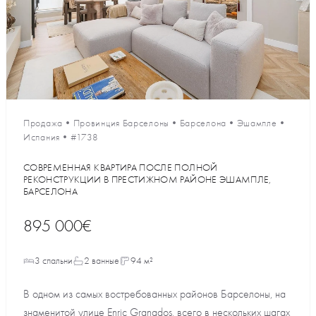
Продажа
•
Провинция Барселоны
•
Барселона
•
Эшампле
•
Испания
•
#1738
СОВРЕМЕННАЯ КВАРТИРА ПОСЛЕ ПОЛНОЙ
РЕКОНСТРУКЦИИ В ПРЕСТИЖНОМ РАЙОНЕ ЭШАМПЛЕ,
БАРСЕЛОНА
895 000€
3 спальни
2 ванные
94 м²
В одном из самых востребованных районов Барселоны, на
знаменитой улице Enric Granados, всего в нескольких шагах