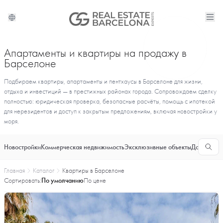
Апартаменты и квартиры на продажу в
Барселоне
Подбираем квартиры, апартаменты и пентхаусы в Барселоне для жизни,
отдыха и инвестиций — в престижных районах города. Сопровождаем сделку
полностью: юридическая проверка, безопасные расчёты, помощь с ипотекой
для нерезидентов и доступ к закрытым предложениям, включая новостройки у
моря.
Новостройки
Коммерческая недвижимость
Эксклюзивные объекты
Долгосроч
Главная
Каталог
Квартиры в Барселоне
Сортировать:
По умолчанию
По цене