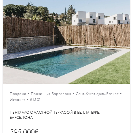
Продажа
•
Провинция Барселоны
•
Сант-Кугат-дель-Вальес
•
Испания
•
#1501
ПЕНТХАУС С ЧАСТНОЙ ТЕРРАСОЙ В БЕЛЛАТЕРРЕ,
БАРСЕЛОНА
595 000€