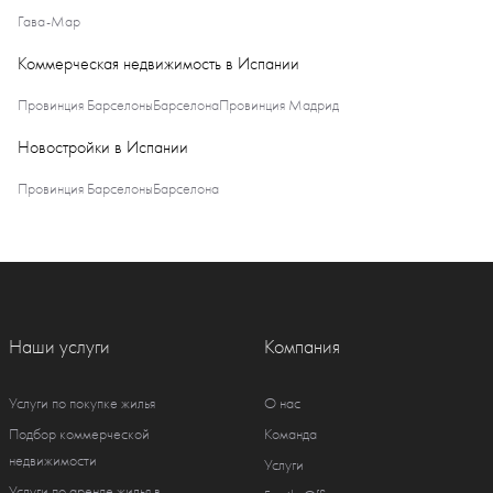
Гава-Мар
Коммерческая недвижимость в Испании
Провинция Барселоны
Барселона
Провинция Мадрид
Новостройки в Испании
Провинция Барселоны
Барселона
Наши услуги
Компания
Услуги по покупке жилья
О нас
Подбор коммерческой
Команда
недвижимости
Услуги
Услуги по аренде жилья в