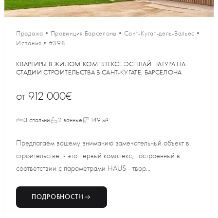
Продажа
•
Провинция Барселоны
•
Сант-Кугат-дель-Вальес
•
Испания
•
#398
КВАРТИРЫ В ЖИЛОМ КОМПЛЕКСЕ ЭСПЛАЙ НАТУРА НА
СТАДИИ СТРОИТЕЛЬСТВА В САНТ-КУГАТЕ, БАРСЕЛОНА
от
912 000€
3 спальни
2 ванные
149 м²
Предлагаем вашему вниманию замечательный объект в
строительстве - это первый комплекс, построенный в
соответствии с параметрами HAUS - твор...
ПОДРОБНОСТИ