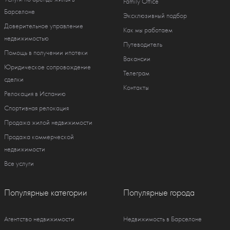
Family Office
Барселоне
Эксклюзивный подбор
Доверительное управление
Как мы работаем
недвижимостью
Путеводитель
Помощь в получении ипотеки
Вакансии
Юридическое сопровождение
Телеграм
сделки
Контакты
Релокация в Испанию
Спортивная релокация
Продажа жилой недвижимости
Продажа коммерческой
недвижимости
Все услуги
Популярные категории
Популярные города
Агентство недвижимости
Недвижимость в Барселоне