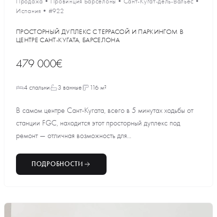
Продажа
•
Провинция Барселоны
•
Сант-Кугат-дель-Вальес
•
Испания
•
#922
ПРОСТОРНЫЙ ДУПЛЕКС С ТЕРРАСОЙ И ПАРКИНГОМ В
ЦЕНТРЕ САНТ-КУГАТА, БАРСЕЛОНА
479 000€
4 спальни
3 ванные
116 м²
В самом центре Сант-Кугата, всего в 5 минутах ходьбы от
станции FGC, находится этот просторный дуплекс под
ремонт — отличная возможность для...
ПОДРОБНОСТИ