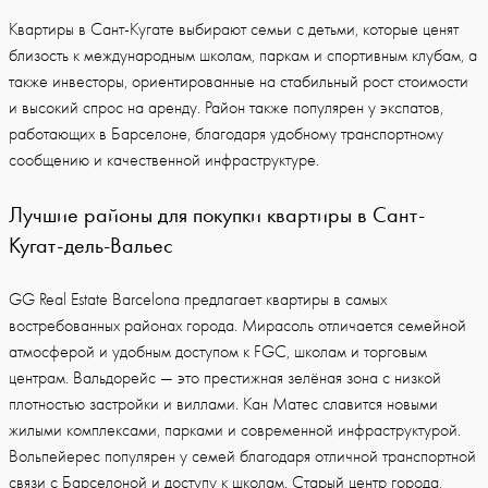
Квартиры в Сант-Кугате выбирают семьи с детьми, которые ценят
близость к международным школам, паркам и спортивным клубам, а
также инвесторы, ориентированные на стабильный рост стоимости
и высокий спрос на аренду. Район также популярен у экспатов,
работающих в Барселоне, благодаря удобному транспортному
сообщению и качественной инфраструктуре.
Лучшие районы для покупки квартиры в Сант-
Кугат-дель-Вальес
GG Real Estate Barcelona предлагает квартиры в самых
востребованных районах города. Мирасоль отличается семейной
атмосферой и удобным доступом к FGC, школам и торговым
центрам. Вальдорейс — это престижная зелёная зона с низкой
плотностью застройки и виллами. Кан Матес славится новыми
жилыми комплексами, парками и современной инфраструктурой.
Вольпейерес популярен у семей благодаря отличной транспортной
связи с Барселоной и доступу к школам. Старый центр города,