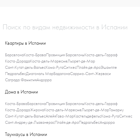
Поиск по видам недвижимости в Испании
Квартиры в Испании
Барселона
Коста-Брава
Провинция Барселоны
Коста-дель-Гарраф
Коста-Дорада
Коста-дель-Маресме
Льорет-де-Мар
Сант-Кугат-дель-Вальес
Кома-Руга
Ситжес
Плайя-де-Аро
Эшампле
Педральбес
Диагональ Мар
Бадалона
Сарриа-Сант-Жерваси
Саграда Фамилия
Андорра
Дома в Испании
Коста-Брава
Барселона
Провинция Барселоны
Коста-дель-Гарраф
Коста-Дорада
Жирона
Коста-дель-Маресме
Льорет-де-Мар
Тамариу
Сант-Кугат-дель-Вальес
Алейя
Гава-Мар
Кастельдефельс
Кома-Руга
Ситжес
Сант-Андреу-де-Льаванерас
Плайя-де-Аро
Педральбес
Андорра
Таунхаусы в Испании