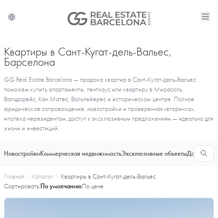
Квартиры в Сант-Кугат-дель-Вальес,
Барселона
GG Real Estate Barcelona — продажа квартир в Сант-Кугат-дель-Вальес:
поможем купить апартаменты, пентхаус или квартиру в Мирасоль,
Вальдорейс, Кан Матес, Вольпейерес и историческом центре. Полное
юридическое сопровождение, новостройки и проверенная «вторичка»,
ипотека нерезидентам, доступ к эксклюзивным предложениям — идеально для
жизни и инвестиций.
Новостройки
Коммерческая недвижимость
Эксклюзивные объекты
Долгосроч
Главная
Каталог
Квартиры в Сант-Кугат-дель-Вальес
Сортировать:
По умолчанию
По цене