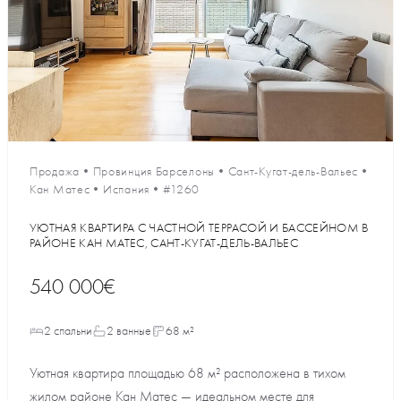
Продажа
•
Провинция Барселоны
•
Сант-Кугат-дель-Вальес
•
Кан Матес
•
Испания
•
#1260
УЮТНАЯ КВАРТИРА С ЧАСТНОЙ ТЕРРАСОЙ И БАССЕЙНОМ В
РАЙОНЕ КАН МАТЕС, САНТ-КУГАТ-ДЕЛЬ-ВАЛЬЕС
540 000€
2 спальни
2 ванные
68 м²
Уютная квартира площадью 68 м² расположена в тихом
жилом районе Кан Матес — идеальном месте для