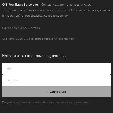
GG Real Estate Barcelona
– больше, чем агентство недвижимости.
Эксклюзивная недвижимость в Барселоне и на побережье Испании для жизни
и инвестиций с персональным сопровождением
Юридические услуги в Испании
Copyright© 2026 GG Real Estate Barcelona All rights reserved
Новости и эксклюзивные предложения
Подписаться
Получайте уведомления о новых объектах и эксклюзивных предложениях