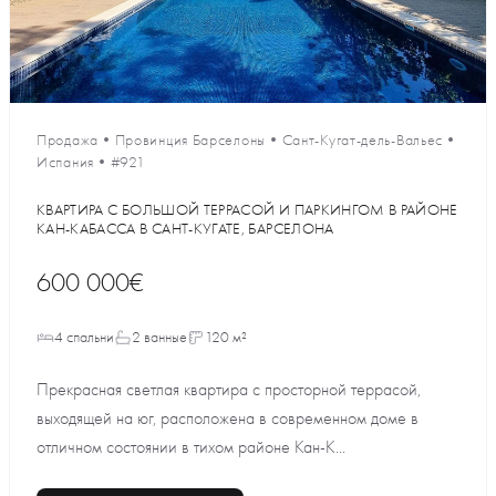
Продажа
•
Провинция Барселоны
•
Сант-Кугат-дель-Вальес
•
Испания
•
#921
КВАРТИРА С БОЛЬШОЙ ТЕРРАСОЙ И ПАРКИНГОМ В РАЙОНЕ
КАН-КАБАССА В САНТ-КУГАТЕ, БАРСЕЛОНА
600 000€
4 спальни
2 ванные
120 м²
Прекрасная светлая квартира с просторной террасой,
выходящей на юг, расположена в современном доме в
отличном состоянии в тихом районе Кан-К...