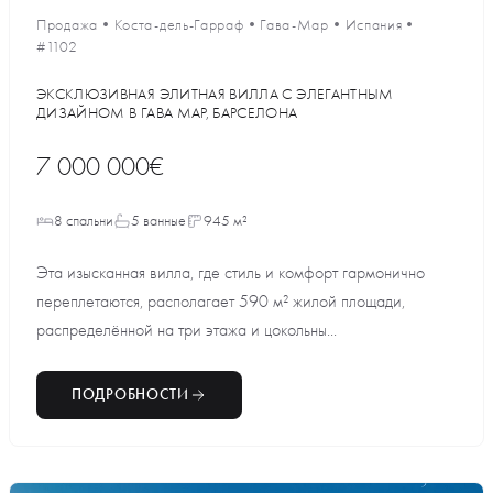
Продажа
•
Коста-дель-Гарраф
•
Гава-Мар
•
Испания
•
#1102
ЭКСКЛЮЗИВНАЯ ЭЛИТНАЯ ВИЛЛА С ЭЛЕГАНТНЫМ
ДИЗАЙНОМ В ГАВА МАР, БАРСЕЛОНА
7 000 000€
8 спальни
5 ванные
945 м²
Эта изысканная вилла, где стиль и комфорт гармонично
переплетаются, располагает 590 м² жилой площади,
распределённой на три этажа и цокольны...
ПОДРОБНОСТИ