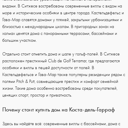
видами. В Ситжесе востребованы современные виллы с видом на
море и исторические особняки в центре города. Кастельдефельс и
Гава-Мар славятся домами у пляжей, закрытыми урбанизациями и
близостью к международным школам. В пригородных зонах на
холмах ценятся дома с панорамными террасами, бассейнами и
большим участком.
Отдельно стоит отметить дома и шале у гольф-полей. В Ситжесе
расположен престижный Club de Golf Terramar, где предлагаются
особняки и виллы в пешей доступности от полей. В
Кастельдефельсе и Гава-Мар также популярны резиденции рядом с
полями Pitch & Putt, совмещающие престиж и комфорт семейной
жизни. Такие дома особенно востребованы среди покупателей,
ценящих спорт, простор и приватность.
Почему стоит купить дом на Коста-дель-Гарраф
Здесь вы найдёте всё: современные виллы с бассейнами, дома с