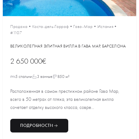
Продажа
•
Коста-дель-Гарраф
•
Гава-Мар
•
Испания
•
#1107
ВЕЛИКОЛЕПНАЯ ЭЛИТНАЯ ВИЛЛА В ГАВА МАР, БАРСЕЛОНА
2 650 000€
5 спальни
3 ванные
850 м²
Расположенная в самом престижном районе Гава Мар,
всего в 50 метрах от пляжа, эта великолепная вилла
сочетает отделку высокого класса, совре...
ПОДРОБНОСТИ