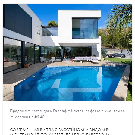
Продажа
•
Коста-дель-Гарраф
•
Кастельдефельс
•
Монтемар
•
Испания
•
#940
СОВРЕМЕННАЯ ВИЛЛА С БАССЕЙНОМ И ВИДОМ В
МОНТЕМАР-АЛЬТО, КАСТЕЛЬДЕФЕЛЬС, БАРСЕЛОНА