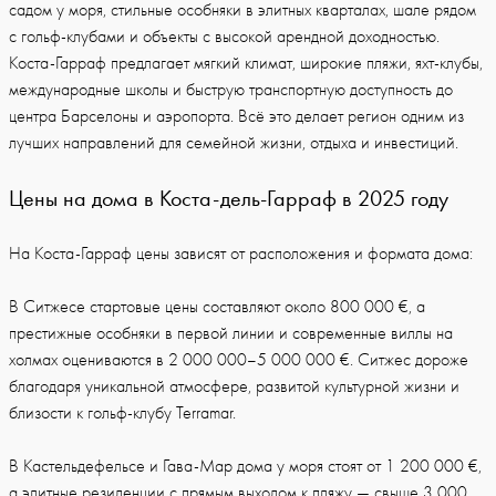
садом у моря, стильные особняки в элитных кварталах, шале рядом
с гольф-клубами и объекты с высокой арендной доходностью.
Коста-Гарраф предлагает мягкий климат, широкие пляжи, яхт-клубы,
международные школы и быструю транспортную доступность до
центра Барселоны и аэропорта. Всё это делает регион одним из
лучших направлений для семейной жизни, отдыха и инвестиций.
Цены на дома в Коста-дель-Гарраф в 2025 году
На Коста-Гарраф цены зависят от расположения и формата дома:
В Ситжесе стартовые цены составляют около 800 000 €, а
престижные особняки в первой линии и современные виллы на
холмах оцениваются в 2 000 000–5 000 000 €. Ситжес дороже
благодаря уникальной атмосфере, развитой культурной жизни и
близости к гольф-клубу Terramar.
В Кастельдефельсе и Гава-Мар дома у моря стоят от 1 200 000 €,
а элитные резиденции с прямым выходом к пляжу — свыше 3 000