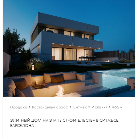
Продажа
•
Коста-дель-Гарраф
•
Ситжес
•
Испания
•
#629
ЭЛИТНЫЙ ДОМ НА ЭТАПЕ СТРОИТЕЛЬСТВА В СИТЖЕСЕ,
БАРСЕЛОНА