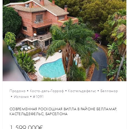
Продажа
•
Коста-дель-Гарраф
•
Кастельдефельс
•
Белламар
•
Испания
•
#1091
СОВРЕМЕННАЯ РОСКОШНАЯ ВИЛЛА В РАЙОНЕ БЕЛЛАМАР,
КАСТЕЛЬДЕФЕЛЬС, БАРСЕЛОНА
1 599 000€