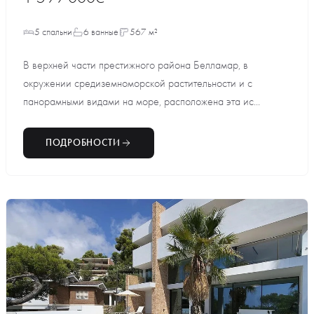
5 спальни
6 ванные
567 м²
В верхней части престижного района Белламар, в
окружении средиземноморской растительности и с
панорамными видами на море, расположена эта ис...
ПОДРОБНОСТИ