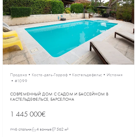
Продажа
•
Коста-дель-Гарраф
•
Кастельдефельс
•
Испания
•
#1099
СОВРЕМЕННЫЙ ДОМ С САДОМ И БАССЕЙНОМ В
КАСТЕЛЬДЕФЕЛЬСЕ, БАРСЕЛОНА
1 445 000€
6 спальни
4 ванные
562 м²