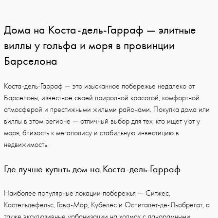
Дома на Коста-дель-Гарраф — элитные
виллы у гольфа и моря в провинции
Барселона
Коста-дель-Гарраф — это изысканное побережье недалеко от
Барселоны, известное своей природной красотой, комфортной
атмосферой и престижными жилыми районами. Покупка дома или
виллы в этом регионе — отличный выбор для тех, кто ищет уют у
моря, близость к мегаполису и стабильную инвестицию в
недвижимость.
Где лучше купить дом на Коста-дель-Гарраф
Наиболее популярные локации побережья — Ситжес,
Кастельдефельс,
Гава-Мар
, Кубелес и Оспиталет-де-Льобрегат, а
также эксклюзивные урбанизации на холмах с панорамными