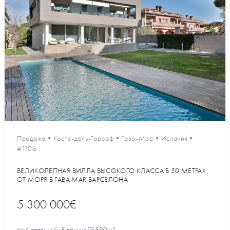
Продажа
•
Коста-дель-Гарраф
•
Гава-Мар
•
Испания
•
#1106
ВЕЛИКОЛЕПНАЯ ВИЛЛА ВЫСОКОГО КЛАССА В 50 МЕТРАХ
ОТ МОРЯ В ГАВА МАР, БАРСЕЛОНА
5 300 000€
4 спальни
5 ванные
500 м²