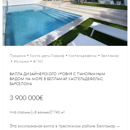
Продажа
•
Коста-дель-Гарраф
•
Кастельдефельс
•
Белламар
•
Испания
•
#1101
ВИЛЛА ДИЗАЙНЕРСКОГО УРОВНЯ С ПАНОРАМНЫМ
ВИДОМ НА МОРЕ В БЕЛЛАМАР, КАСТЕЛЬДЕФЕЛЬС,
БАРСЕЛОНА
3 900 000€
6 спальни
8 ванные
740 м²
Эта эксклюзивная вилла в престижном районе Белламар —