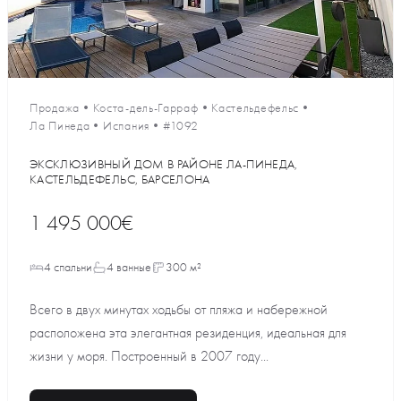
Продажа
•
Коста-дель-Гарраф
•
Кастельдефельс
•
Ла Пинеда
•
Испания
•
#1092
ЭКСКЛЮЗИВНЫЙ ДОМ В РАЙОНЕ ЛА-ПИНЕДА,
КАСТЕЛЬДЕФЕЛЬС, БАРСЕЛОНА
1 495 000€
4 спальни
4 ванные
300 м²
Всего в двух минутах ходьбы от пляжа и набережной
расположена эта элегантная резиденция, идеальная для
жизни у моря. Построенный в 2007 году...