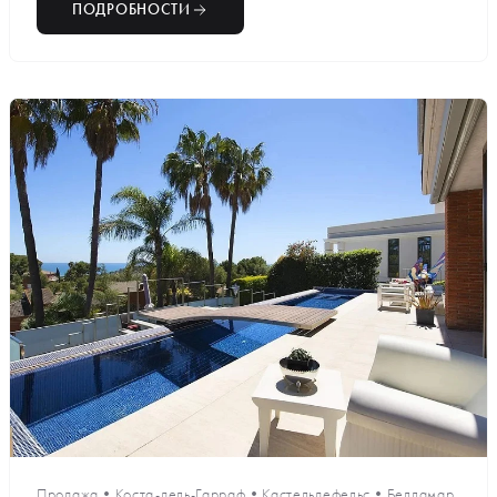
ПОДРОБНОСТИ
Продажа
•
Коста-дель-Гарраф
•
Кастельдефельс
•
Белламар