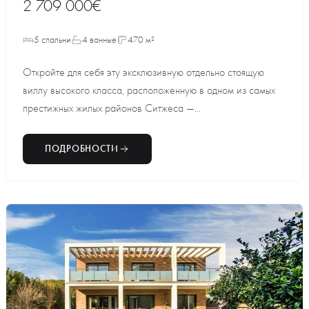
2 709 000€
5 спальни
4 ванные
470 м²
Откройте для себя эту эксклюзивную отдельно стоящую
виллу высокого класса, расположенную в одном из самых
престижных жилых районов Ситжеса —...
ПОДРОБНОСТИ