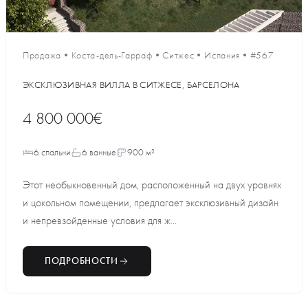
Продажа
•
Коста-дель-Гарраф
•
Ситжес
•
Испания
•
#567
ЭКСКЛЮЗИВНАЯ ВИЛЛА В СИТЖЕСЕ, БАРСЕЛОНА
4 800 000€
6 спальни
6 ванные
900 м²
Этот необыкновенный дом, расположенный на двух уровнях
и цокольном помещении, предлагает эксклюзивный дизайн
и непревзойденные условия для ж...
ПОДРОБНОСТИ