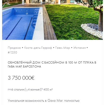
Продажа
•
Коста-дель-Гарраф
•
Гава-Мар
•
Испания
•
#1250
ОБНОВЛЁННЫЙ ДОМ С БАССЕЙНОМ В 100 М ОТ ПЛЯЖА В
ГАВА МАР, БАРСЕЛОНА
3 750 000€
6 спальни
4 ванные
400 м²
Уникальная возможность в Gava Mar: полностью