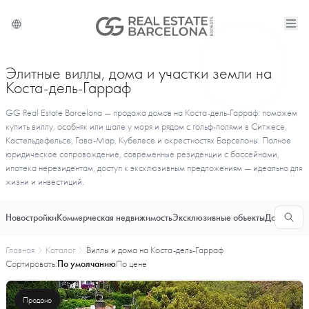
Элитные виллы, дома и участки земли на
Коста-дель-Гарраф
GG Real Estate Barcelona — продажа домов на Коста-дель-Гарраф: поможем
купить виллу, особняк или шале у моря и рядом с гольф-полями в Ситжесе,
Кастельдефельсе, Гава-Мар, Кубелесе и окрестностях Барселоны. Полное
юридическое сопровождение, современные резиденции с бассейнами,
ипотека нерезидентам, доступ к эксклюзивным предложениям — идеально для
жизни и инвестиций.
Новостройки
Коммерческая недвижимость
Эксклюзивные объекты
Долгосроч
Главная
Каталог
Виллы и дома на Коста-дель-Гарраф
Сортировать:
По умолчанию
По цене
Продано