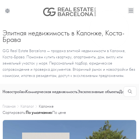
Элитная недвижимость в Калонже, Коста-
Брава
GG Real Estate Barcelona — продажа элитной недвижимости в Калонже,
Коста-Брава. Поможем купить квартиру, апартаменты, дом, виллу или
земельный участок у моря. Персональный подбор, юридическое
сопровождение и проверка документов. Вторичный рынок и новостройки без
комиссии, ипотека резидентам, доступ к эксклюзивным предложениям.
Новостройки
Коммерческая недвижимость
Эксклюзивные объекты
Долгосроч
Главная
Каталог
Калонже
Сортировать:
По умолчанию
По цене