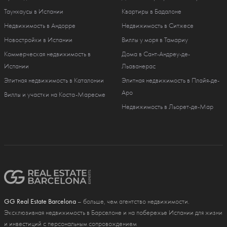
Таунхаусы в Испании
Квартиры в Бадалоне
Недвижимость в Андорре
Недвижимость в Ситжесе
Новостройки в Испании
Виллы у моря в Тамариу
Коммерческая недвижимость в
Дома в Сант-Андреу-де-
Испании
Льаванерас
Элитная недвижимость в Каталонии
Элитная недвижимость в Плайя-де-
Аро
Виллы и участки на Коста-Маресме
Недвижимость в Льорет-де-Мар
GG Real Estate Barcelona
– больше, чем агентство недвижимости.
Эксклюзивная недвижимость в Барселоне и на побережье Испании для жизни
и инвестиций с персональным сопровождением