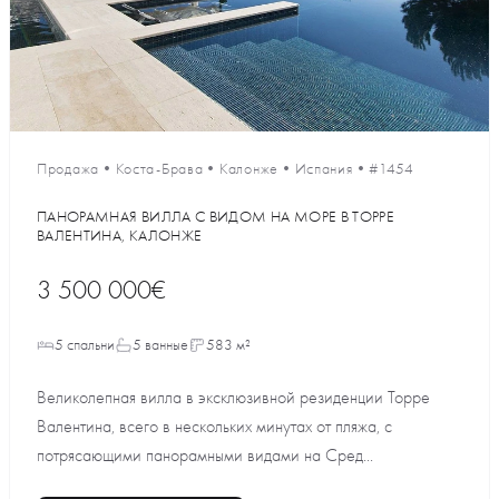
Продажа
•
Коста-Брава
•
Калонже
•
Испания
•
#1454
ПАНОРАМНАЯ ВИЛЛА С ВИДОМ НА МОРЕ В ТОРРЕ
ВАЛЕНТИНА, КАЛОНЖЕ
3 500 000€
5 спальни
5 ванные
583 м²
Великолепная вилла в эксклюзивной резиденции Торре
Валентина, всего в нескольких минутах от пляжа, с
потрясающими панорамными видами на Сред...