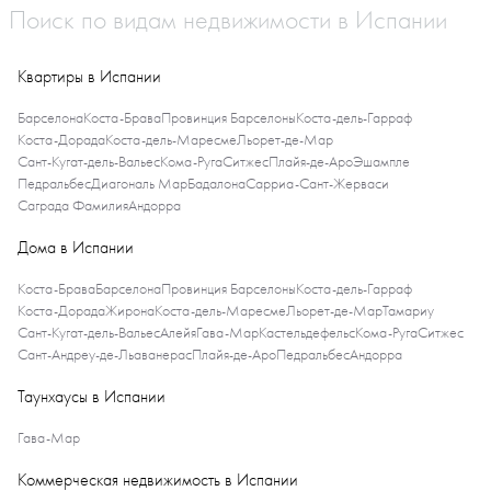
Поиск по видам недвижимости в Испании
Квартиры в Испании
Барселона
Коста-Брава
Провинция Барселоны
Коста-дель-Гарраф
Коста-Дорада
Коста-дель-Маресме
Льорет-де-Мар
Сант-Кугат-дель-Вальес
Кома-Руга
Ситжес
Плайя-де-Аро
Эшампле
Педральбес
Диагональ Мар
Бадалона
Сарриа-Сант-Жерваси
Саграда Фамилия
Андорра
Дома в Испании
Коста-Брава
Барселона
Провинция Барселоны
Коста-дель-Гарраф
Коста-Дорада
Жирона
Коста-дель-Маресме
Льорет-де-Мар
Тамариу
Сант-Кугат-дель-Вальес
Алейя
Гава-Мар
Кастельдефельс
Кома-Руга
Ситжес
Сант-Андреу-де-Льаванерас
Плайя-де-Аро
Педральбес
Андорра
Таунхаусы в Испании
Гава-Мар
Коммерческая недвижимость в Испании