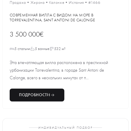
Продажа
•
Жирона
•
Калонже
•
Испания
•
#1466
СОВРЕМЕННАЯ ВИЛЛА С ВИДОМ НА МОРЕ В
TORREVALENTINA, SANT ANTONI DE CALONGE
3 500 000€
5 спальни
5 ванные
532 м²
Эта впечатляющая вилла расположена в престижной
урбанизации Torrevalentina, в городе Sant Antoni de
Calonge, всего в нескольких минутах от п...
ПОДРОБНОСТИ
ИНДИВИДУАЛЬНЫЙ ПОДБОР