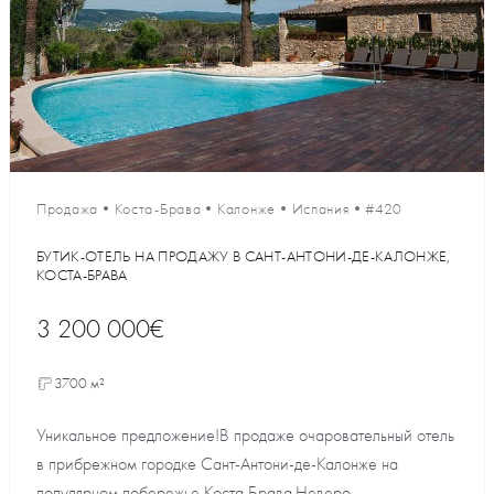
Продажа
•
Коста-Брава
•
Калонже
•
Испания
•
#420
БУТИК-ОТЕЛЬ НА ПРОДАЖУ В САНТ-АНТОНИ-ДЕ-КАЛОНЖЕ,
КОСТА-БРАВА
3 200 000€
3700 м²
Уникальное предложение!В продаже очаровательный отель
в прибрежном городке Сант-Антони-де-Калонже на
популярном побережье Коста Брава.Неверо...