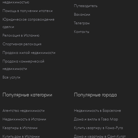
недвижимостью
Путеводитель
Помощь в получении ипотеки
Вакансии
Юридическое сопровождение
Телеграм
сделки
Контакты
Релокация в Испанию
Спортивная релокация
Продажа жилой недвижимости
Продажа коммерческой
недвижимости
Все услуги
Популярные категории
Популярные города
Агентство недвижимости
Недвижимость в Барселоне
Недвижимость в Испании
Дома и виллы в Гава Мар
Квартиры в Испании
Купить квартиру в Кома-Руга
Купить дом в Испании
Дома и квартиры в Сант-Кугат