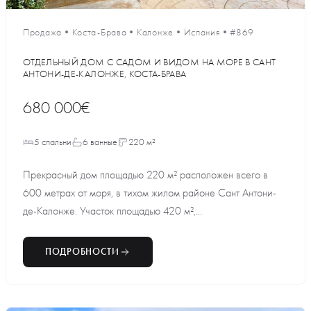
Продажа
•
Коста-Брава
•
Калонже
•
Испания
•
#869
ОТДЕЛЬНЫЙ ДОМ С САДОМ И ВИДОМ НА МОРЕ В САНТ
АНТОНИ-ДЕ-КАЛОНЖЕ, КОСТА-БРАВА
680 000€
5 спальни
6 ванные
220 м²
Прекрасный дом площадью 220 м² расположен всего в
600 метрах от моря, в тихом жилом районе Сант Антони-
де-Калонже. Участок площадью 420 м²,...
ПОДРОБНОСТИ