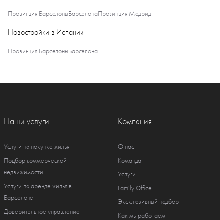
Провинция Барселоны
Барселона
Провинция Мадрид
Новостройки в Испании
Провинция Барселоны
Барселона
Наши услуги
Компания
Услуги по покупке жилья
О нас
Подбор коммерческой
Команда
недвижимости
Услуги
Услуги по аренде жилья в
Family Office
Барселоне
Эксклюзивный подбор
Доверительное управление
Как мы работаем